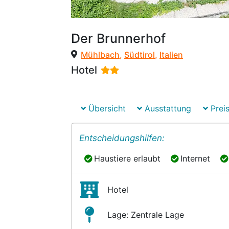
Der Brunnerhof
Mühlbach
,
Südtirol
,
Italien
Hotel
Übersicht
Ausstattung
Preis
Entscheidungshilfen:
Haustiere erlaubt
Internet
Haustiere erlaubt
Internet
Hotel
Lage: Zentrale Lage