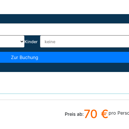
Kinder
Zur Buchung
70 €
pro Pers
Preis ab: