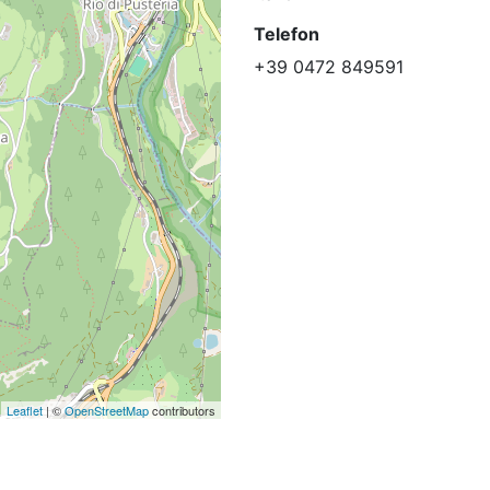
Telefon
+39 0472 849591
Leaflet
| ©
OpenStreetMap
contributors