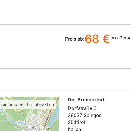
68 €
pro Pers
Preis ab:
Der Brunnerhof
cken/antippen für Interaktion
Dorfstraße 3
39037 Spinges
Südtirol
Italien