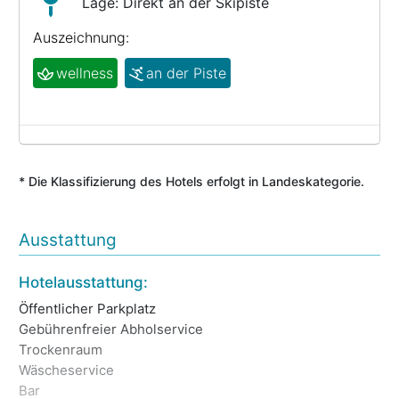
Lage: Direkt an der Skipiste
Auszeichnung:
wellness
an der Piste
* Die Klassifizierung des Hotels erfolgt in Landeskategorie.
Ausstattung
Lif
Hotelausstattung:
Tr
Öffentlicher Parkplatz
Ke
Gebührenfreier Abholservice
Re
Trockenraum
Ga
Wäscheservice
Sp
Bar