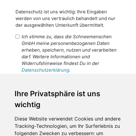
Datenschutz ist uns wichtig: Ihre Eingaben
werden von uns vertraulich behandelt und nur
der ausgewählten Unterkunft übermittelt.
Ich stimme zu, dass die Schneemenschen
GmbH meine personenbezogenen Daten
erheben, speichern, nutzen und verarbeiten
darf. Weitere Informationen und
Widerrufshinweise findest Du in der
Datenschutzerklärung
.
Ich stimme zu, dass meine
personenbezogenen Daten an den
Ihre Privatsphäre ist uns
Empfänger dieser Nachricht weitergeleitet
wichtig
werden dürfen. Weitere Informationen und
Widerrufshinweise findest Du in der
Datenschutzerklärung
.
Diese Website verwendet Cookies und andere
Tracking-Technologien, um Ihr Surferlebnis zu
folgenden Zwecken zu verbessern:
um