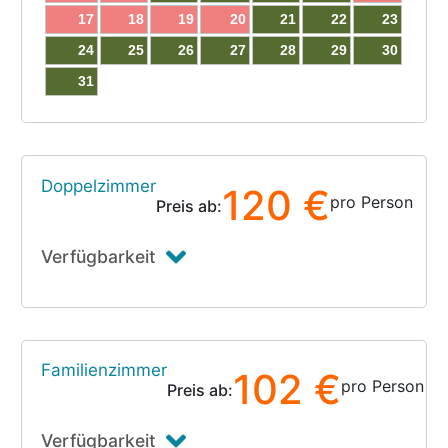
17
18
19
20
21
22
23
24
25
26
27
28
29
30
31
Doppelzimmer
120 €
pro Person
Preis ab:
Verfügbarkeit
Familienzimmer
102 €
pro Person
Preis ab:
Verfügbarkeit