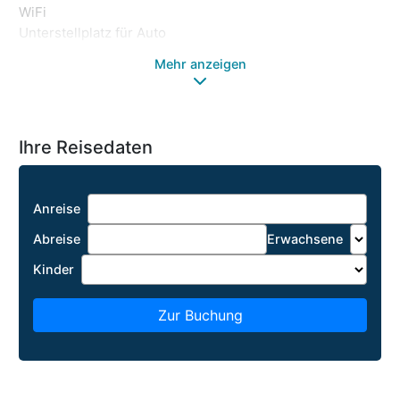
Ha
WiFi
Ge
Unterstellplatz für Auto
Mehr anzeigen
Ihre Reisedaten
Anreise
Abreise
Erwachsene
Kinder
Zur Buchung