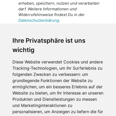
erheben, speichern, nutzen und verarbeiten
darf. Weitere Informationen und
Widerrufshinweise findest Du in der
Datenschutzerklärung
.
Ich stimme zu, dass meine
personenbezogenen Daten an den
Ihre Privatsphäre ist uns
Empfänger dieser Nachricht weitergeleitet
wichtig
werden dürfen. Weitere Informationen und
Widerrufshinweise findest Du in der
Datenschutzerklärung
.
Diese Website verwendet Cookies und andere
Tracking-Technologien, um Ihr Surferlebnis zu
folgenden Zwecken zu verbessern:
um
grundlegende Funktionen der Website zu
Anfrage abschicken
ermöglichen
,
um ein besseres Erlebnis auf der
Website zu bieten
,
um Ihr Interesse an unseren
Diese Seite ist durch reCAPTCHA geschützt und es
Produkten und Dienstleistungen zu messen
gelten die Google
Datenschutzerklärung
und
und Marketinginteraktionen zu
Nutzungsbedingungen
.
personalisieren
,
um Anzeigen zu liefern die für