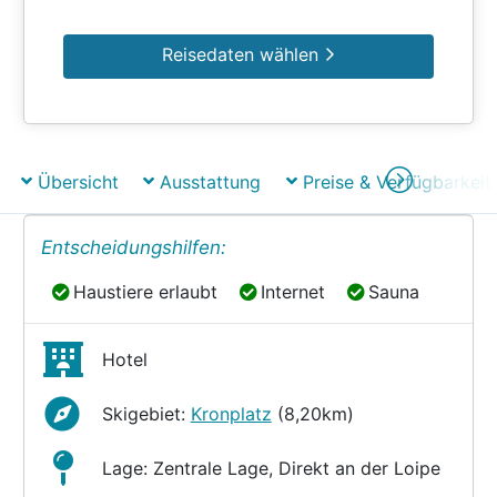
Reisedaten wählen
Übersicht
Ausstattung
Preise & Verfügbarkeit
Entscheidungshilfen:
Haustiere erlaubt
Internet
Sauna
Haustiere erlaubt
Internet
Sauna
Hotel
Skigebiet:
Kronplatz
(8,20km)
Lage: Zentrale Lage, Direkt an der Loipe