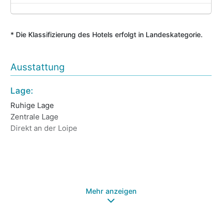
* Die Klassifizierung des Hotels erfolgt in Landeskategorie.
Ausstattung
Lage:
Ho
Ruhige Lage
Ha
Zentrale Lage
Ke
Direkt an der Loipe
Re
Ba
Sp
Ga
Öf
Mehr anzeigen