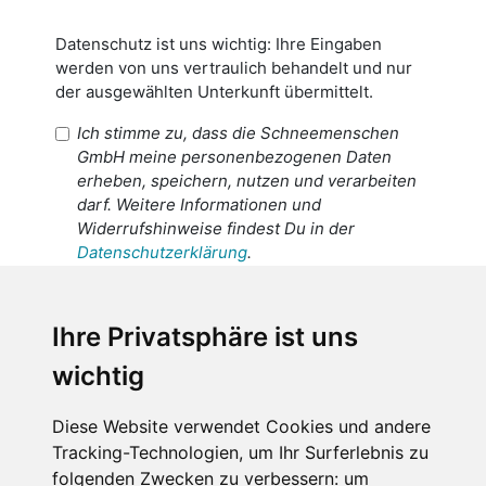
Datenschutz ist uns wichtig: Ihre Eingaben
werden von uns vertraulich behandelt und nur
der ausgewählten Unterkunft übermittelt.
Ich stimme zu, dass die Schneemenschen
GmbH meine personenbezogenen Daten
erheben, speichern, nutzen und verarbeiten
darf. Weitere Informationen und
Widerrufshinweise findest Du in der
Datenschutzerklärung
.
Ich stimme zu, dass meine
personenbezogenen Daten an den
Ihre Privatsphäre ist uns
Empfänger dieser Nachricht weitergeleitet
wichtig
werden dürfen. Weitere Informationen und
Widerrufshinweise findest Du in der
Datenschutzerklärung
.
Diese Website verwendet Cookies und andere
Tracking-Technologien, um Ihr Surferlebnis zu
folgenden Zwecken zu verbessern:
um