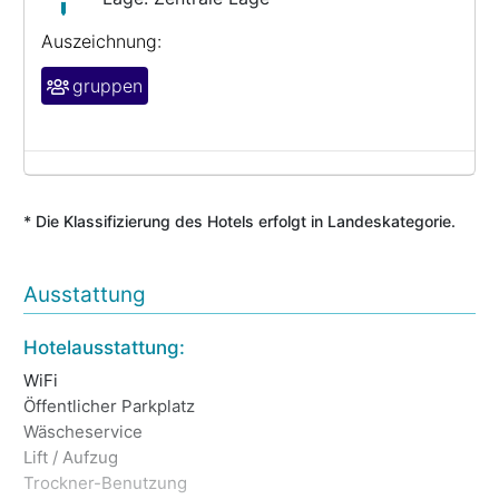
Auszeichnung:
gruppen
* Die Klassifizierung des Hotels erfolgt in Landeskategorie.
Ausstattung
Hotelausstattung:
La
WiFi
Ze
Öffentlicher Parkplatz
Wäscheservice
Al
Lift / Aufzug
Ki
Trockner-Benutzung