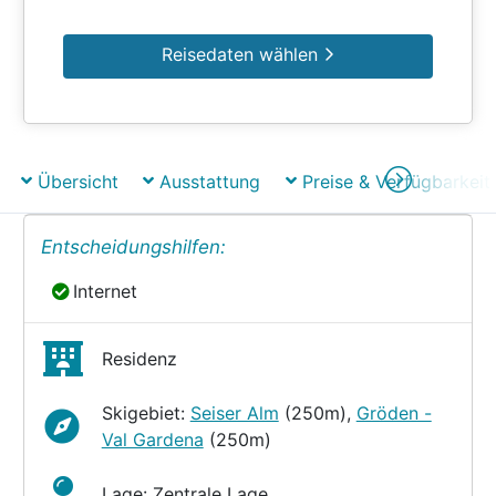
Reisedaten wählen
Übersicht
Ausstattung
Preise & Verfügbarkeit
Entscheidungshilfen:
Internet
Internet
Residenz
Skigebiet:
Seiser Alm
(250m),
Gröden -
Val Gardena
(250m)
Lage: Zentrale Lage