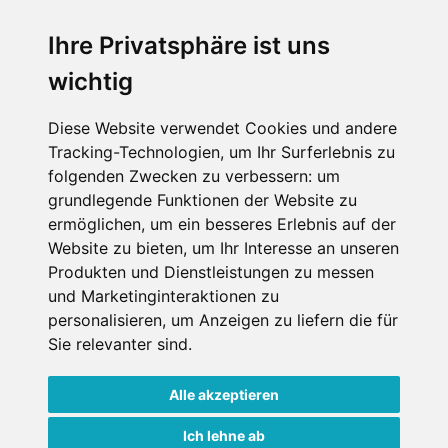
Ich stimme zu, dass meine
personenbezogenen Daten an den
Ihre Privatsphäre ist uns
Empfänger dieser Nachricht weitergeleitet
wichtig
werden dürfen. Weitere Informationen und
Widerrufshinweise findest Du in der
Datenschutzerklärung
.
Diese Website verwendet Cookies und andere
Tracking-Technologien, um Ihr Surferlebnis zu
folgenden Zwecken zu verbessern:
um
grundlegende Funktionen der Website zu
Anfrage abschicken
ermöglichen
,
um ein besseres Erlebnis auf der
Website zu bieten
,
um Ihr Interesse an unseren
Diese Seite ist durch reCAPTCHA geschützt und es
Produkten und Dienstleistungen zu messen
gelten die Google
Datenschutzerklärung
und
und Marketinginteraktionen zu
Nutzungsbedingungen
.
personalisieren
,
um Anzeigen zu liefern die für
Sie relevanter sind
.
Alle akzeptieren
Datenschutzbedingungen
Ich lehne ab