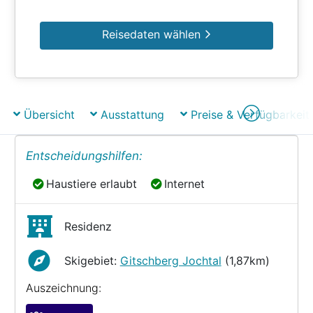
Reisedaten wählen
Übersicht
Ausstattung
Preise & Verfügbarkeit
Entscheidungshilfen:
Haustiere erlaubt
Internet
Haustiere erlaubt
Internet
Residenz
Skigebiet:
Gitschberg Jochtal
(1,87km)
Auszeichnung: