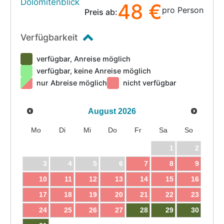
Dolomitenblick
48 €
pro Person
Preis ab:
Verfügbarkeit
verfügbar, Anreise möglich
verfügbar, keine Anreise möglich
nur Abreise möglich
nicht verfügbar
August
2026
Mo
Di
Mi
Do
Fr
Sa
So
1
2
3
4
5
6
7
8
9
10
11
12
13
14
15
16
17
18
19
20
21
22
23
24
25
26
27
28
29
30