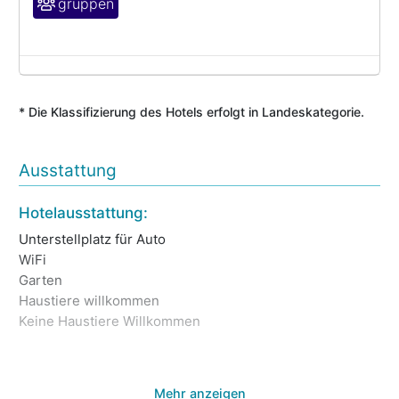
gruppen
* Die Klassifizierung des Hotels erfolgt in Landeskategorie.
Ausstattung
Hotelausstattung:
La
Unterstellplatz für Auto
Ru
WiFi
BA
Garten
Haustiere willkommen
Al
Keine Haustiere Willkommen
Ki
Mehr anzeigen