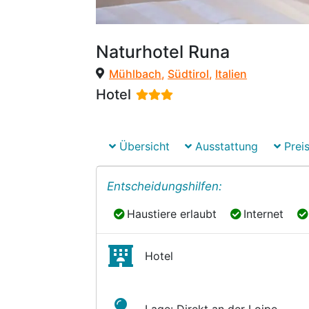
Naturhotel Runa
Mühlbach
,
Südtirol
,
Italien
Hotel
Übersicht
Ausstattung
Preis
Entscheidungshilfen:
Haustiere erlaubt
Internet
Haustiere erlaubt
Internet
Hotel