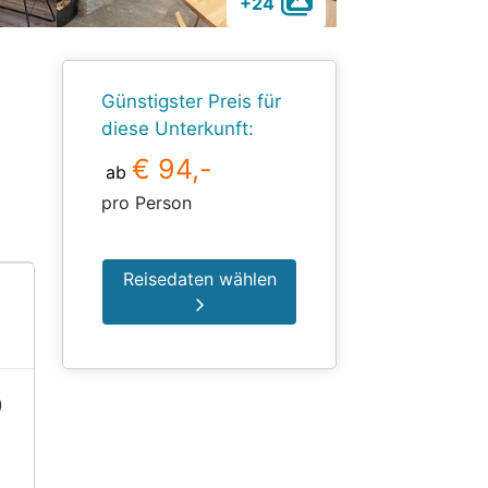
+24
Günstigster Preis für
diese Unterkunft:
€ 94,-
ab
pro Person
Reisedaten wählen
)