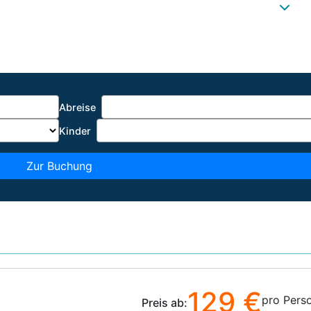
Abreise
Kinder
Zur Buchung
129 €
pro Pers
Preis ab: