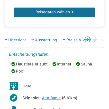
Reisedaten wählen
Übersicht
Ausstattung
Preise & Verfügbarkeit
Entscheidungshilfen:
Haustiere erlaubt
Internet
Sauna
Haustiere erlaubt
Internet
Sauna
Pool
Pool
Hotel
Skigebiet:
Alta Badia
(6,10km)