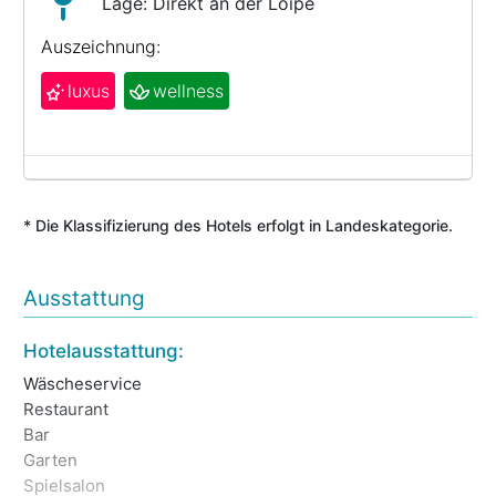
Lage: Direkt an der Loipe
Auszeichnung:
luxus
wellness
* Die Klassifizierung des Hotels erfolgt in Landeskategorie.
Ausstattung
Ke
Hotelausstattung:
We
Wäscheservice
Öf
Restaurant
Wi
Bar
Ge
Garten
Tr
Spielsalon