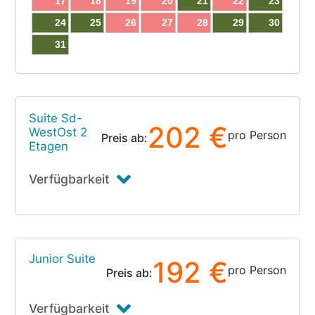
17
18
19
20
21
22
23
24
25
26
27
28
29
30
31
Suite Sd-
202 €
WestOst 2
pro Person
Preis ab:
Etagen
Verfügbarkeit
Junior Suite
192 €
pro Person
Preis ab:
Verfügbarkeit