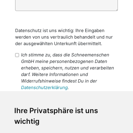
Datenschutz ist uns wichtig: Ihre Eingaben
werden von uns vertraulich behandelt und nur
der ausgewählten Unterkunft übermittelt.
Ich stimme zu, dass die Schneemenschen
GmbH meine personenbezogenen Daten
erheben, speichern, nutzen und verarbeiten
darf. Weitere Informationen und
Widerrufshinweise findest Du in der
Datenschutzerklärung
.
Ich stimme zu, dass meine
personenbezogenen Daten an den
Ihre Privatsphäre ist uns
Empfänger dieser Nachricht weitergeleitet
wichtig
werden dürfen. Weitere Informationen und
Widerrufshinweise findest Du in der