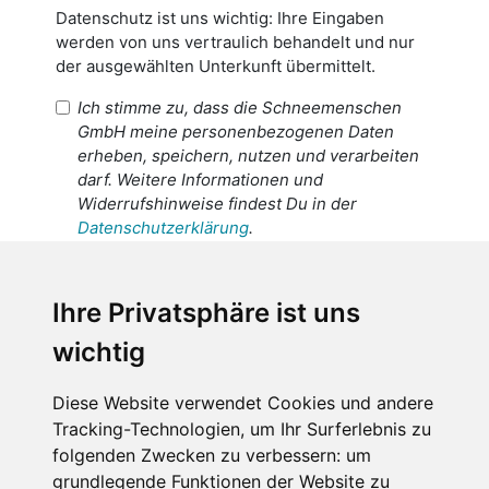
Datenschutz ist uns wichtig: Ihre Eingaben
werden von uns vertraulich behandelt und nur
der ausgewählten Unterkunft übermittelt.
Ich stimme zu, dass die Schneemenschen
GmbH meine personenbezogenen Daten
erheben, speichern, nutzen und verarbeiten
darf. Weitere Informationen und
Widerrufshinweise findest Du in der
Datenschutzerklärung
.
Ich stimme zu, dass meine
personenbezogenen Daten an den
Ihre Privatsphäre ist uns
Empfänger dieser Nachricht weitergeleitet
wichtig
werden dürfen. Weitere Informationen und
Widerrufshinweise findest Du in der
Datenschutzerklärung
.
Diese Website verwendet Cookies und andere
Tracking-Technologien, um Ihr Surferlebnis zu
folgenden Zwecken zu verbessern:
um
grundlegende Funktionen der Website zu