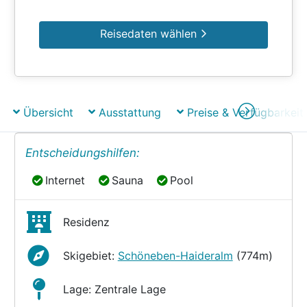
Reisedaten wählen
Übersicht
Ausstattung
Preise & Verfügbarkeit
Entscheidungshilfen:
Internet
Sauna
Pool
Internet
Sauna
Pool
Residenz
Skigebiet:
Schöneben-Haideralm
(774m)
Lage: Zentrale Lage