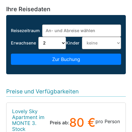
Ihre Reisedaten
Reisezeitraum
Erwachsene
Kinder
Zur Buchung
Preise und Verfügbarkeiten
Lovely Sky
Apartment im
80 €
pro Person
Preis ab:
MONTE 3.
Stock