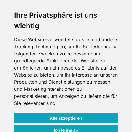
Ich stimme zu, dass meine
personenbezogenen Daten an den
Ihre Privatsphäre ist uns
Empfänger dieser Nachricht weitergeleitet
wichtig
werden dürfen. Weitere Informationen und
Widerrufshinweise findest Du in der
Datenschutzerklärung
.
Diese Website verwendet Cookies und andere
Tracking-Technologien, um Ihr Surferlebnis zu
folgenden Zwecken zu verbessern:
um
grundlegende Funktionen der Website zu
Anfrage abschicken
ermöglichen
,
um ein besseres Erlebnis auf der
Website zu bieten
,
um Ihr Interesse an unseren
Diese Seite ist durch reCAPTCHA geschützt und es
Produkten und Dienstleistungen zu messen
gelten die Google
Datenschutzerklärung
und
und Marketinginteraktionen zu
Nutzungsbedingungen
.
personalisieren
,
um Anzeigen zu liefern die für
Sie relevanter sind
.
Alle akzeptieren
Datenschutzbedingungen
Ich lehne ab