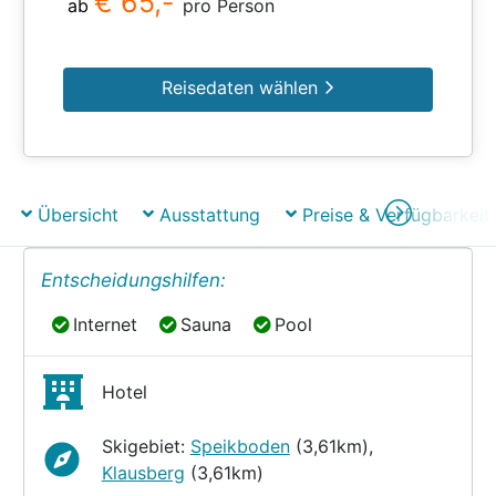
€ 65,-
ab
pro Person
Reisedaten wählen
Übersicht
Ausstattung
Preise & Verfügbarkeit
Entscheidungshilfen:
Internet
Sauna
Pool
Internet
Sauna
Pool
Hotel
Skigebiet:
Speikboden
(3,61km),
Klausberg
(3,61km)