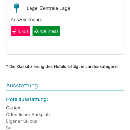
Lage: Zentrale Lage
Auszeichnung:
luxus
wellness
* Die Klassifizierung des Hotels erfolgt in Landeskategorie.
Ausstattung
Ga
Hotelausstattung:
Re
Garten
Sp
Öffentlicher Parkplatz
Ge
Eigener Skibus
Wi
Bar