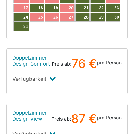
17
18
19
20
21
22
23
24
25
26
27
28
29
30
31
Doppelzimmer
76 €
pro Person
Design Comfort
Preis ab:
Verfügbarkeit
Doppelzimmer
87 €
pro Person
Design View
Preis ab:
Verfügbarkeit