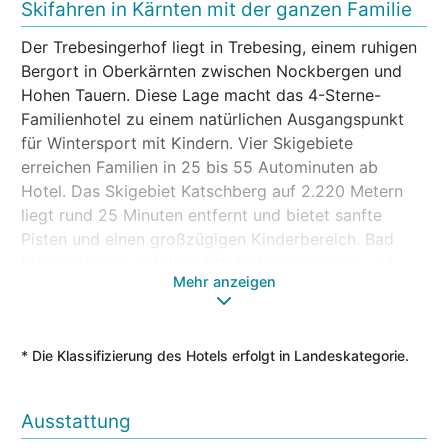
Skifahren in Kärnten mit der ganzen Familie
Der Trebesingerhof liegt in Trebesing, einem ruhigen
Bergort in Oberkärnten zwischen Nockbergen und
Hohen Tauern. Diese Lage macht das 4-Sterne-
Familienhotel zu einem natürlichen Ausgangspunkt
für Wintersport mit Kindern. Vier Skigebiete
erreichen Familien in 25 bis 55 Autominuten ab
Hotel. Das Skigebiet Katschberg auf 2.220 Metern
liegt rund 25 Minuten entfernt und bietet sanfte
Pisten und einen großzügigen Kinderbereich. Bad
Kleinkirchheim mit über 100 Pistenkilometern und
Mehr anzeigen
Therme zum Ausklang erreichen Skifahrer ebenfalls
in 25 Minuten. Das Skigebiet Goldeck mit
Familienpisten und Blick auf den Millstätter See liegt
* Die Klassifizierung des Hotels erfolgt in Landeskategorie.
35 Minuten entfernt. Der Mölltaler Gletscher mit
ganzjähriger Schneegarantie schließt das Angebot in
55 Minuten ab.
Ausstattung