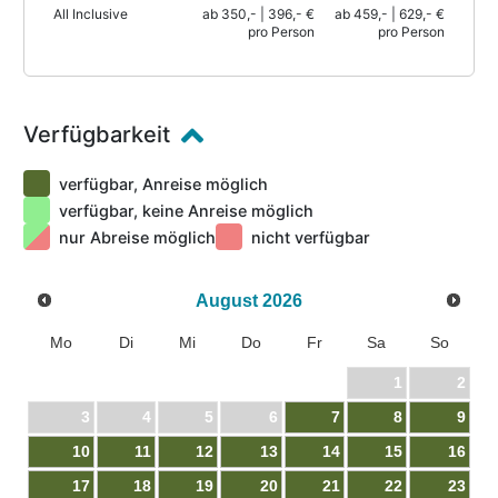
All Inclusive
ab 350,- | 396,- €
ab 459,- | 629,- €
pro Person
pro Person
Verfügbarkeit
verfügbar, Anreise möglich
verfügbar, keine Anreise möglich
nur Abreise möglich
nicht verfügbar
August
2026
Mo
Di
Mi
Do
Fr
Sa
So
1
2
3
4
5
6
7
8
9
10
11
12
13
14
15
16
17
18
19
20
21
22
23