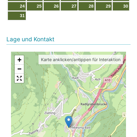
24
25
26
27
28
29
30
31
Lage und Kontakt
+
Karte anklicken/antippen für Interaktion
−