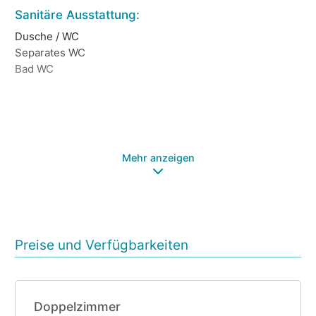
Sanitäre Ausstattung:
Ho
Dusche / WC
Ca
Separates WC
Fa
Bad WC
Sa
Ba
Re
Tr
Au
Mehr anzeigen
Preise und Verfügbarkeiten
Doppelzimmer