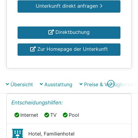
Unterkunft direkt anfragen
Direktbuchung
Zur Homepage der Unterkunft
Übersicht
Ausstattung
Preise & Verfügbarkeit
Entscheidungshilfen:
Internet
TV
Pool
Internet
TV
Pool
Hotel, Familienhotel