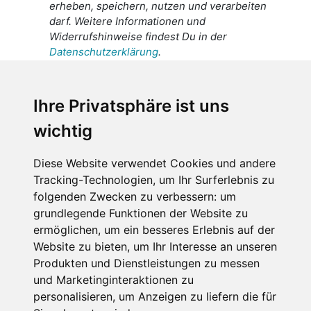
erheben, speichern, nutzen und verarbeiten
darf. Weitere Informationen und
Widerrufshinweise findest Du in der
Datenschutzerklärung
.
Ich stimme zu, dass meine
personenbezogenen Daten an den
Ihre Privatsphäre ist uns
Empfänger dieser Nachricht weitergeleitet
wichtig
werden dürfen. Weitere Informationen und
Widerrufshinweise findest Du in der
Datenschutzerklärung
.
Diese Website verwendet Cookies und andere
Tracking-Technologien, um Ihr Surferlebnis zu
folgenden Zwecken zu verbessern:
um
grundlegende Funktionen der Website zu
Anfrage abschicken
ermöglichen
,
um ein besseres Erlebnis auf der
Website zu bieten
,
um Ihr Interesse an unseren
Diese Seite ist durch reCAPTCHA geschützt und es
Produkten und Dienstleistungen zu messen
gelten die Google
Datenschutzerklärung
und
und Marketinginteraktionen zu
Nutzungsbedingungen
.
personalisieren
,
um Anzeigen zu liefern die für