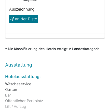
Auszeichnung:
an der Piste
* Die Klassifizierung des Hotels erfolgt in Landeskategorie.
Ausstattung
Ga
Hotelausstattung:
Wi
Wäscheservice
Re
Garten
Ge
Bar
Öffentlicher Parkplatz
Zi
Lift / Aufzug