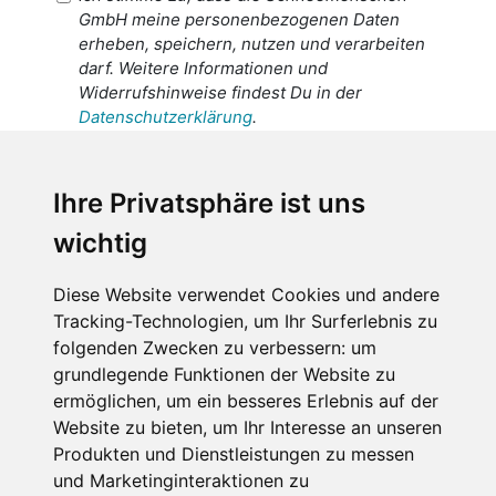
GmbH meine personenbezogenen Daten
erheben, speichern, nutzen und verarbeiten
darf. Weitere Informationen und
Widerrufshinweise findest Du in der
Datenschutzerklärung
.
Ich stimme zu, dass meine
personenbezogenen Daten an den
Ihre Privatsphäre ist uns
Empfänger dieser Nachricht weitergeleitet
wichtig
werden dürfen. Weitere Informationen und
Widerrufshinweise findest Du in der
Datenschutzerklärung
.
Diese Website verwendet Cookies und andere
Tracking-Technologien, um Ihr Surferlebnis zu
folgenden Zwecken zu verbessern:
um
grundlegende Funktionen der Website zu
Anfrage abschicken
ermöglichen
,
um ein besseres Erlebnis auf der
Website zu bieten
,
um Ihr Interesse an unseren
Diese Seite ist durch reCAPTCHA geschützt und es
Produkten und Dienstleistungen zu messen
gelten die Google
Datenschutzerklärung
und
und Marketinginteraktionen zu
Nutzungsbedingungen
.