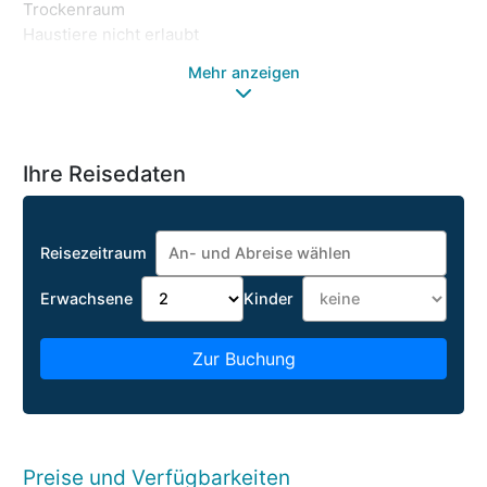
Trockenraum
Wl
Haustiere nicht erlaubt
Mehr anzeigen
Ihre Reisedaten
Reisezeitraum
Erwachsene
Kinder
Zur Buchung
Preise und Verfügbarkeiten