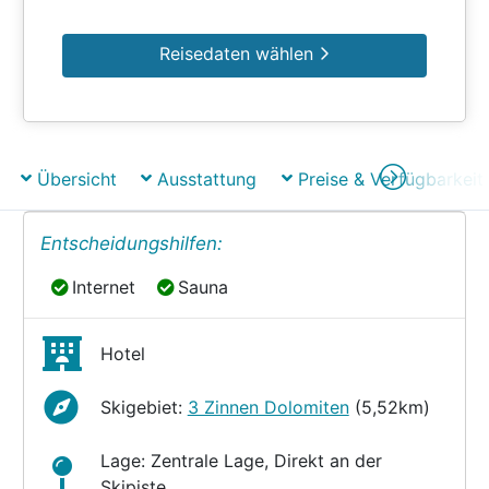
Reisedaten wählen
Übersicht
Ausstattung
Preise & Verfügbarkeit
Entscheidungshilfen:
Internet
Sauna
Internet
Sauna
Hotel
Skigebiet:
3 Zinnen Dolomiten
(5,52km)
Lage: Zentrale Lage, Direkt an der
Skipiste