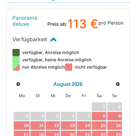
Panorama
113 €
pro Person
deluxe
Preis ab:
Verfügbarkeit
verfügbar, Anreise möglich
verfügbar, keine Anreise möglich
nur Abreise möglich
nicht verfügbar
August
2026
Mo
Di
Mi
Do
Fr
Sa
So
1
2
3
4
5
6
7
8
9
10
11
12
13
14
15
16
17
18
19
20
21
22
23