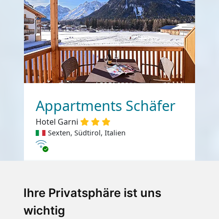
Appartments Schäfer
Hotel Garni
Sexten, Südtirol, Italien
Internet
€ 38,-
ab
Ihre Privatsphäre ist uns
pro Person pro Nacht
wichtig
Gesamtpreis ab
€ 152,-
2 Pers./ 2 Nächte