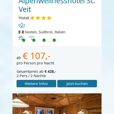
Alpenwellnesshotel St.
Veit
Hotel
Sexten, Südtirol, Italien
Haustiere erlaubt
Internet
€ 107,-
ab
pro Person pro Nacht
Gesamtpreis ab
€ 428,-
2 Pers./ 2 Nächte
Weitere Infos
Jetzt buchen