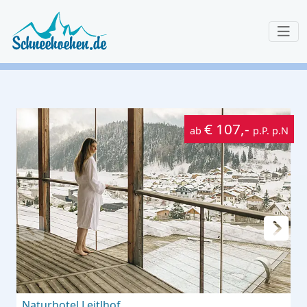
€ 107,-
ab
p.P. p.N
Naturhotel Leitlhof