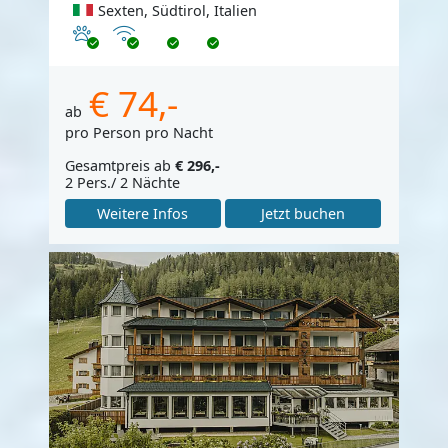
Sexten, Südtirol, Italien
Haustiere erlaubt
Internet
€ 74,-
ab
pro Person pro Nacht
Gesamtpreis ab
€ 296,-
2 Pers./ 2 Nächte
Weitere Infos
Jetzt buchen