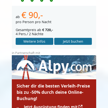
€ 90,-
ab
pro Person pro Nacht
Gesamtpreis ab
€ 720,-
4 Pers./ 2 Nächte
Weitere Infos
Jetzt buchen
in Partnerschaft mit
Sicher dir die besten Verleih-Preise
bis zu -50% durch deine Online-
Buchung!
Jetzt Ausrüstung finden mit