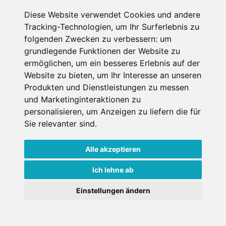
Weitere Infos
Jetzt buchen
Diese Website verwendet Cookies und andere
Tracking-Technologien, um Ihr Surferlebnis zu
folgenden Zwecken zu verbessern:
um
grundlegende Funktionen der Website zu
ermöglichen
,
um ein besseres Erlebnis auf der
Website zu bieten
,
um Ihr Interesse an unseren
Produkten und Dienstleistungen zu messen
und Marketinginteraktionen zu
personalisieren
,
um Anzeigen zu liefern die für
Sie relevanter sind
.
Alle akzeptieren
Schuischta Mountain
Apartments
Ich lehne ab
×
Hotel Garni
Einstellungen ändern
Goldener Herbst in den Alpen
- Angebote vergleichen
& die Natur genießen!
Jetzt Angebote entdecken!
Sexten, Südtirol, Italien