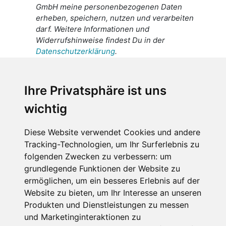
GmbH meine personenbezogenen Daten
erheben, speichern, nutzen und verarbeiten
darf. Weitere Informationen und
Widerrufshinweise findest Du in der
Datenschutzerklärung
.
Ich stimme zu, dass meine
personenbezogenen Daten an den
Ihre Privatsphäre ist uns
Empfänger dieser Nachricht weitergeleitet
wichtig
werden dürfen. Weitere Informationen und
Widerrufshinweise findest Du in der
Datenschutzerklärung
.
Diese Website verwendet Cookies und andere
Tracking-Technologien, um Ihr Surferlebnis zu
folgenden Zwecken zu verbessern:
um
grundlegende Funktionen der Website zu
Anfrage abschicken
ermöglichen
,
um ein besseres Erlebnis auf der
Website zu bieten
,
um Ihr Interesse an unseren
Diese Seite ist durch reCAPTCHA geschützt und es
Produkten und Dienstleistungen zu messen
gelten die Google
Datenschutzerklärung
und
und Marketinginteraktionen zu
Nutzungsbedingungen
.