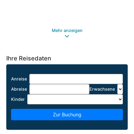
So
Ha
Sa
Mehr anzeigen
Ihre Reisedaten
Anreise
Abreise
Erwachsene
Kinder
Zur Buchung