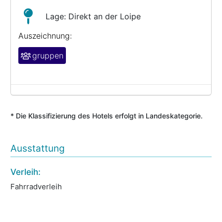
Lage: Direkt an der Loipe
Auszeichnung:
gruppen
* Die Klassifizierung des Hotels erfolgt in Landeskategorie.
Ausstattung
Verleih:
We
Fahrradverleih
Ma
Da
We
Be