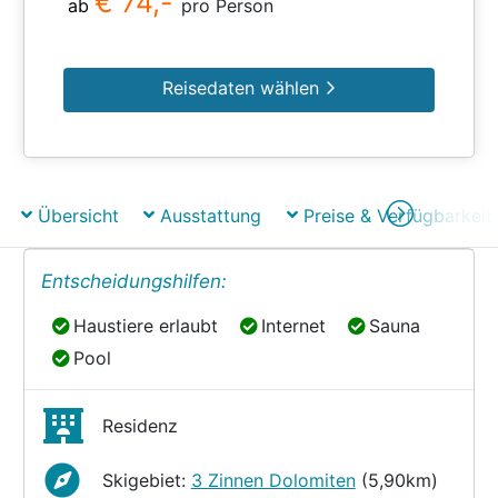
€ 74,-
ab
pro Person
Reisedaten wählen
Übersicht
Ausstattung
Preise & Verfügbarkeit
Entscheidungshilfen:
Haustiere erlaubt
Internet
Sauna
Haustiere erlaubt
Internet
Sauna
Pool
Pool
Residenz
Skigebiet:
3 Zinnen Dolomiten
(5,90km)