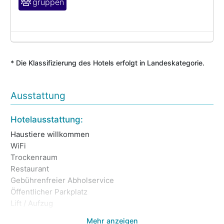
gruppen
* Die Klassifizierung des Hotels erfolgt in Landeskategorie.
Ausstattung
Ga
Hotelausstattung:
Unt
Haustiere willkommen
Ke
WiFi
Ba
Trockenraum
Restaurant
Gebührenfreier Abholservice
Öffentlicher Parkplatz
Lift / Aufzug
Mehr anzeigen