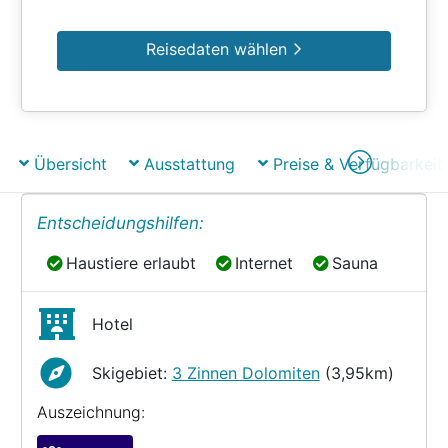
Reisedaten wählen
Übersicht
Ausstattung
Preise & Verfügbarkeit
Entscheidungshilfen:
Haustiere erlaubt
Internet
Sauna
Haustiere erlaubt
Internet
Sauna
Hotel
Skigebiet:
3 Zinnen Dolomiten
(3,95km)
Auszeichnung: