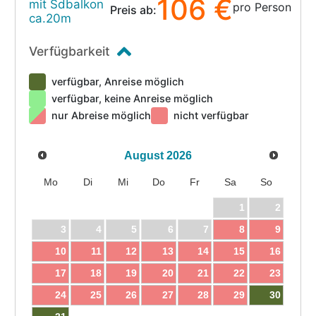
106 €
mit Sdbalkon
pro Person
Preis ab:
ca.20m
Verfügbarkeit
verfügbar, Anreise möglich
verfügbar, keine Anreise möglich
nur Abreise möglich
nicht verfügbar
August
2026
Mo
Di
Mi
Do
Fr
Sa
So
1
2
3
4
5
6
7
8
9
10
11
12
13
14
15
16
17
18
19
20
21
22
23
24
25
26
27
28
29
30