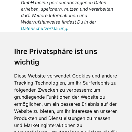
GmbH meine personenbezogenen Daten
erheben, speichern, nutzen und verarbeiten
darf. Weitere Informationen und
Widerrufshinweise findest Du in der
Datenschutzerklärung
.
Ich stimme zu, dass meine
personenbezogenen Daten an den
Ihre Privatsphäre ist uns
Empfänger dieser Nachricht weitergeleitet
wichtig
werden dürfen. Weitere Informationen und
Widerrufshinweise findest Du in der
Datenschutzerklärung
.
Diese Website verwendet Cookies und andere
Tracking-Technologien, um Ihr Surferlebnis zu
folgenden Zwecken zu verbessern:
um
grundlegende Funktionen der Website zu
Anfrage abschicken
ermöglichen
,
um ein besseres Erlebnis auf der
Website zu bieten
,
um Ihr Interesse an unseren
Diese Seite ist durch reCAPTCHA geschützt und es
Produkten und Dienstleistungen zu messen
gelten die Google
Datenschutzerklärung
und
und Marketinginteraktionen zu
Nutzungsbedingungen
.