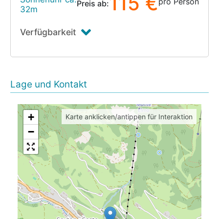
115 €
pro Person
Preis ab:
32m
Verfügbarkeit
Lage und Kontakt
+
Karte anklicken/antippen für Interaktion
−