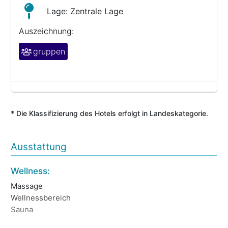
Lage: Zentrale Lage
Auszeichnung:
gruppen
* Die Klassifizierung des Hotels erfolgt in Landeskategorie.
Ausstattung
Wellness:
La
Massage
Ru
Wellnessbereich
Ze
Sauna
BA