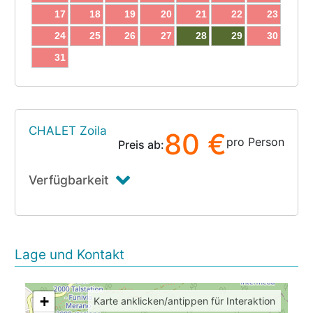
17
18
19
20
21
22
23
24
25
26
27
28
29
30
31
CHALET Zoila
80 €
pro Person
Preis ab:
Verfügbarkeit
Lage und Kontakt
+
Karte anklicken/antippen für Interaktion