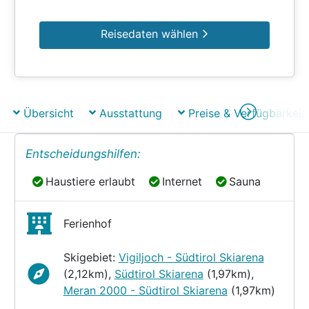
Reisedaten wählen
Übersicht
Ausstattung
Preise & Verfügbarkeit
Entscheidungshilfen:
Haustiere erlaubt
Internet
Sauna
Haustiere erlaubt
Internet
Sauna
Ferienhof
Skigebiet:
Vigiljoch - Südtirol Skiarena
(2,12km),
Südtirol Skiarena
(1,97km),
Meran 2000 - Südtirol Skiarena
(1,97km)