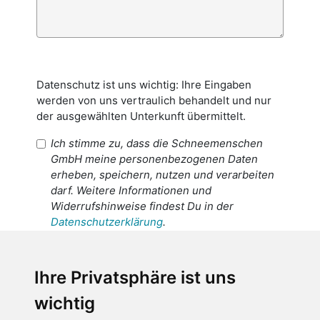
Datenschutz ist uns wichtig: Ihre Eingaben
werden von uns vertraulich behandelt und nur
der ausgewählten Unterkunft übermittelt.
Ich stimme zu, dass die Schneemenschen
GmbH meine personenbezogenen Daten
erheben, speichern, nutzen und verarbeiten
darf. Weitere Informationen und
Widerrufshinweise findest Du in der
Datenschutzerklärung
.
Ich stimme zu, dass meine
personenbezogenen Daten an den
Ihre Privatsphäre ist uns
Empfänger dieser Nachricht weitergeleitet
wichtig
werden dürfen. Weitere Informationen und
Widerrufshinweise findest Du in der