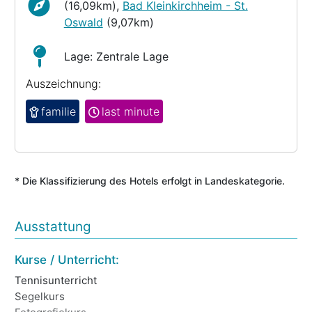
(16,09km),
Bad Kleinkirchheim - St.
Oswald
(9,07km)
Lage: Zentrale Lage
Auszeichnung:
familie
last minute
* Die Klassifizierung des Hotels erfolgt in Landeskategorie.
Ausstattung
Kurse / Unterricht:
Ho
Tennisunterricht
Bi
Segelkurs
Ei