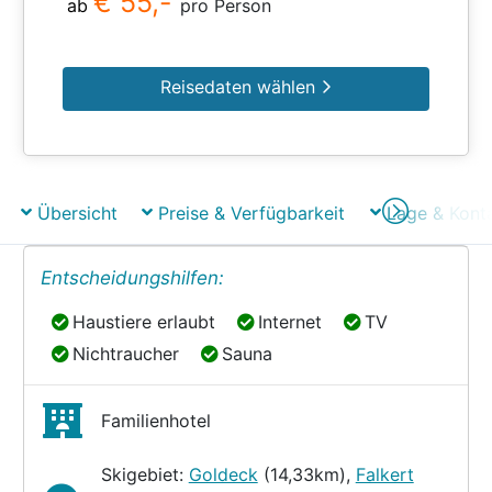
€ 55,-
ab
pro Person
Reisedaten wählen
Übersicht
Preise & Verfügbarkeit
Lage & Kont
Entscheidungshilfen:
Haustiere erlaubt
Internet
TV
Haustiere erlaubt
Internet
TV
Nichtraucher
Sauna
Nichtraucher
Sauna
Familienhotel
Skigebiet:
Goldeck
(14,33km),
Falkert