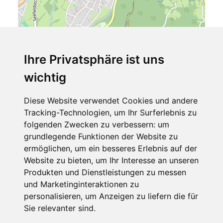
Ihre Privatsphäre ist uns
wichtig
Leaflet
| ©
OpenStreetMap
contributors
Diese Website verwendet Cookies und andere
Hotel zur Post 3*Superior - Ihr Familienhotel
Tracking-Technologien, um Ihr Surferlebnis zu
Hauptstraße 58
folgenden Zwecken zu verbessern:
um
9873 Döbriach
grundlegende Funktionen der Website zu
Kärnten
ermöglichen
,
um ein besseres Erlebnis auf der
Österreich
Website zu bieten
,
um Ihr Interesse an unseren
Telefon
Produkten und Dienstleistungen zu messen
und Marketinginteraktionen zu
0043 4246 7713
personalisieren
,
um Anzeigen zu liefern die für
Sie relevanter sind
.