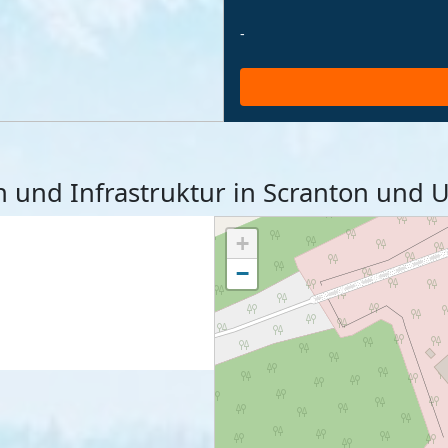
-
en und Infrastruktur in Scranton un
+
−