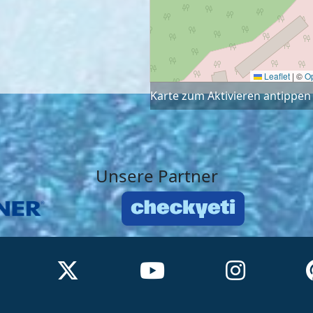
Leaflet
|
©
O
Karte zum Aktivieren antippen
Unsere Partner