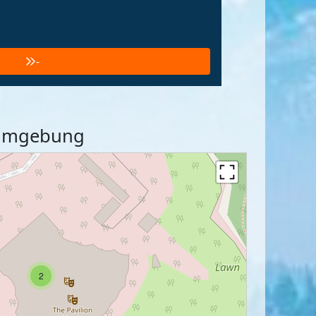
-
d Umgebung
2