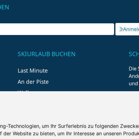
DEN
Anmel
SKIURLAUB BUCHEN
SC
Die 
Last Minute
Andr
An der Piste
und
Wellness
ng-Technologien, um Ihr Surferlebnis zu folgenden Zwecke
f der Website zu bieten
,
um Ihr Interesse an unseren Produ