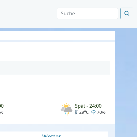
00
Spät - 24:00
0%
29°C
70%
Wetter