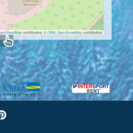
penStreetMap
contributors, ©
OSM
,
OpenSnowMap
contributors