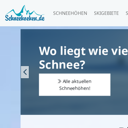
SCHNEEHÖHEN
SKIGEBIETE
Die besten
Unterkünfte fü
den Skiurlaub
Previous
Jetzt buchen!