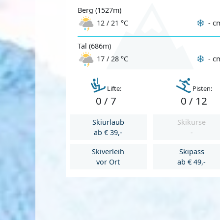
Berg (1527m)
- c
12 / 21 °C
Tal (686m)
- c
17 / 28 °C
Lifte:
Pisten:
0 / 7
0 / 12
Skiurlaub
Skikurse
ab € 39,-
-
Skiverleih
Skipass
vor Ort
ab € 49,-