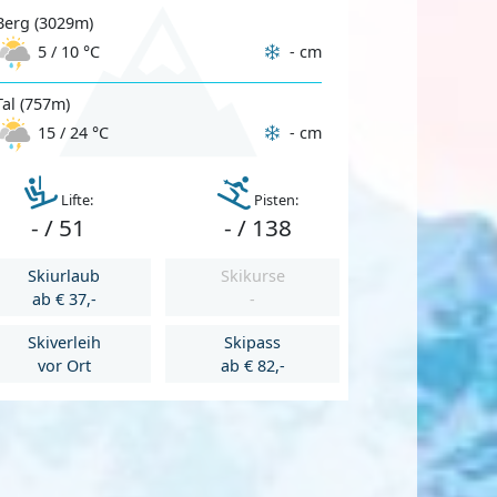
Berg (3029m)
- cm
5 / 10 °C
Tal (757m)
- cm
15 / 24 °C
Lifte:
Pisten:
- / 51
- / 138
Skiurlaub
Skikurse
ab € 37,-
-
Skiverleih
Skipass
vor Ort
ab € 82,-