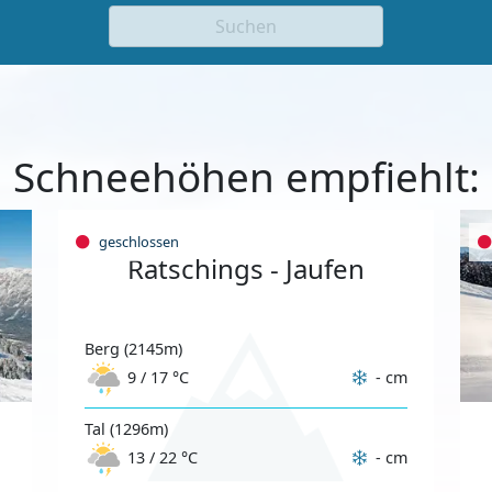
Suchen
Schneehöhen empfiehlt:
geschlossen
Ratschings - Jaufen
Berg (2145m)
- cm
9 / 17 °C
Tal (1296m)
- cm
13 / 22 °C