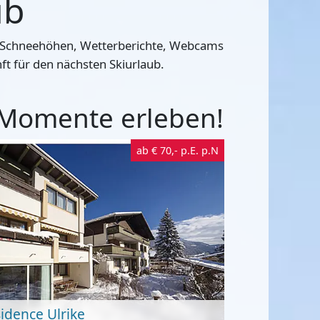
ub
lle Schneehöhen, Wetterberichte, Webcams
ft für den nächsten Skiurlaub.
 Momente erleben!
ab
€ 70,-
p.E. p.N
idence Ulrike