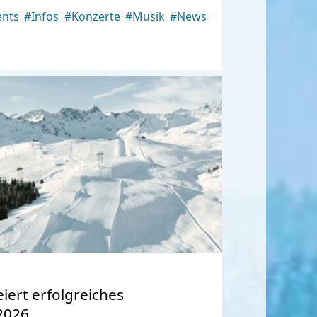
ents
#Infos
#Konzerte
#Musik
#News
iert erfolgreiches
2026