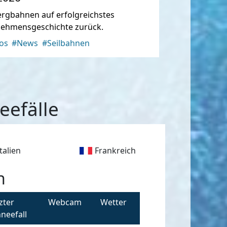
ergbahnen auf erfolgreichstes
nehmensgeschichte zurück.
os
#News
#Seilbahnen
eefälle
Italien
Frankreich
h
zter
Webcam
Wetter
neefall