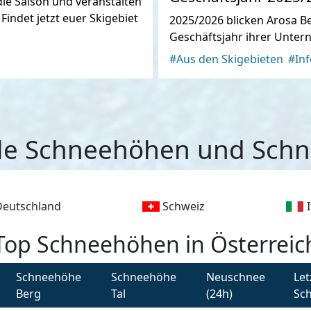
 die Saison und veranstalten
indet jetzt euer Skigebiet
2025/2026 blicken Arosa B
Geschäftsjahr ihrer Unter
#Aus den Skigebieten
#Inf
le Schneehöhen und Schn
Deutschland
Schweiz
Top Schneehöhen in Österreic
Schneehöhe
Schneehöhe
Neuschnee
Let
Berg
Tal
(24h)
Sch