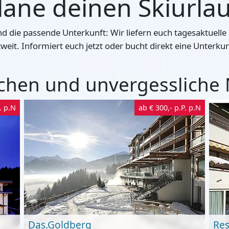
lane deinen Skiurla
und die passende Unterkunft: Wir liefern euch tagesaktue
weit. Informiert euch jetzt oder bucht direkt eine Unterkun
buchen und unvergessliche
. p.N
ab
€ 300,-
p.P. p.N
Das.Goldberg
Res