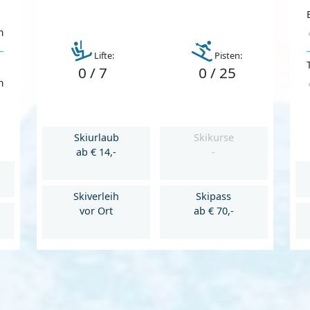
m
Lifte:
Pisten:
0 / 7
0 / 25
m
Skiurlaub
Skikurse
ab € 14,-
-
Skiverleih
Skipass
vor Ort
ab € 70,-