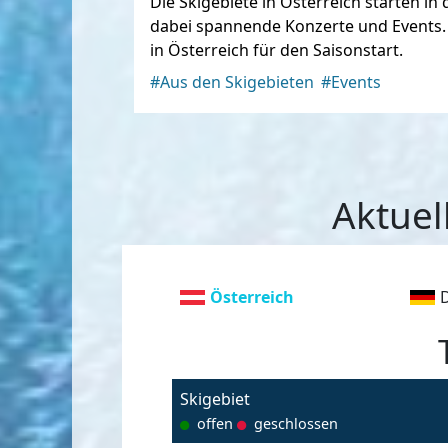
Die Skigebiete in Österreich starten in
dabei spannende Konzerte und Events. F
in Österreich für den Saisonstart.
#Aus den Skigebieten
#Events
Aktuel
Österreich
Skigebiet
offen
geschlossen