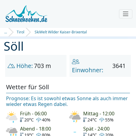
...
Tirol
SkiWelt Wilder Kaiser-Brixental
Söll
Höhe:
703 m
3641
Einwohner:
Wetter für Söll
Prognose: Es ist sowohl etwas Sonne als auch immer
wieder etwas Regen dabei.
Früh - 06:00
Mittag - 12:00
20°C
40%
24°C
55%
Abend - 18:00
Spät - 24:00
19°C
80%
14°C
20%