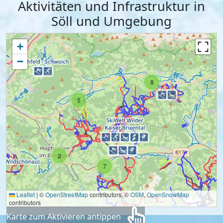
Aktivitäten und Infrastruktur in
Söll und Umgebung
+
−
8
5
2
7
Leaflet
|
©
OpenStreetMap
contributors, ©
OSM
,
OpenSnowMap
contributors
Karte zum Aktivieren antippen