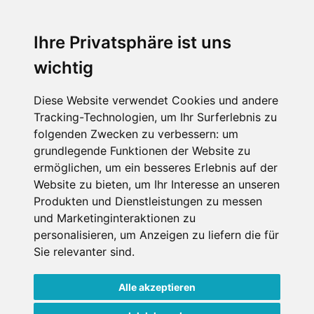
An der Piste
Wellness
Ihre Privatsphäre ist uns
wichtig
SCHNEEHÖHEN SKI APP
Diese Website verwendet Cookies und andere
Tracking-Technologien, um Ihr Surferlebnis zu
Die Schneehoehen Ski APP für iOS und Android - Ein
folgenden Zwecken zu verbessern:
um
Muss für alle Wintersportler und Schneefreaks!
grundlegende Funktionen der Website zu
ermöglichen
,
um ein besseres Erlebnis auf der
Website zu bieten
,
um Ihr Interesse an unseren
Produkten und Dienstleistungen zu messen
und Marketinginteraktionen zu
personalisieren
,
um Anzeigen zu liefern die für
Sie relevanter sind
.
Alle akzeptieren
Impressum
Datenschutz