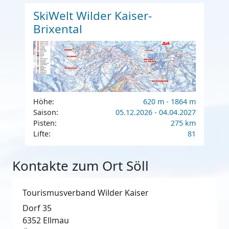
SkiWelt Wilder Kaiser-
Brixental
Höhe:
620 m - 1864 m
Saison:
05.12.2026 - 04.04.2027
Pisten:
275 km
Lifte:
81
Kontakte zum Ort Söll
Tourismusverband Wilder Kaiser
Dorf 35
6352
Ellmau