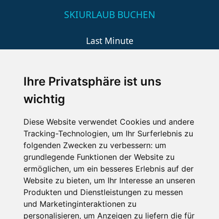
SKIURLAUB BUCHEN
Last Minute
An der Piste
Wellness
Ihre Privatsphäre ist uns
wichtig
SCHNEEHÖHEN SKI APP
Diese Website verwendet Cookies und andere
Tracking-Technologien, um Ihr Surferlebnis zu
Die Schneehoehen Ski APP für iOS und Android - Ein
folgenden Zwecken zu verbessern:
um
Muss für alle Wintersportler und Schneefreaks!
grundlegende Funktionen der Website zu
ermöglichen
,
um ein besseres Erlebnis auf der
Website zu bieten
,
um Ihr Interesse an unseren
Produkten und Dienstleistungen zu messen
und Marketinginteraktionen zu
personalisieren
,
um Anzeigen zu liefern die für