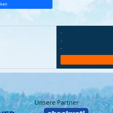
cken
-
-
-
Unsere Partner