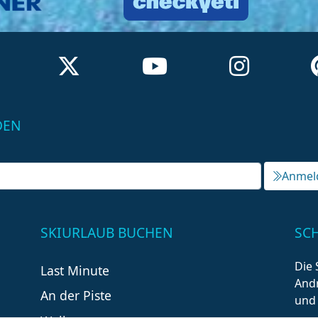
DEN
Anmel
SKIURLAUB BUCHEN
SC
Die 
Last Minute
Andr
An der Piste
und