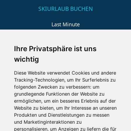
SKIURLAUB BUCHEN
Last Minute
An der Piste
Wellness
Ihre Privatsphäre ist uns
wichtig
SCHNEEHÖHEN SKI APP
Diese Website verwendet Cookies und andere
Tracking-Technologien, um Ihr Surferlebnis zu
Die Schneehoehen Ski APP für iOS und Android - Ein
folgenden Zwecken zu verbessern:
um
Muss für alle Wintersportler und Schneefreaks!
grundlegende Funktionen der Website zu
ermöglichen
,
um ein besseres Erlebnis auf der
Website zu bieten
,
um Ihr Interesse an unseren
Produkten und Dienstleistungen zu messen
und Marketinginteraktionen zu
personalisieren
,
um Anzeigen zu liefern die für