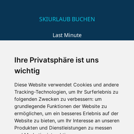
SKIURLAUB BUCHEN
Last Minute
An der Piste
Wellness
Ihre Privatsphäre ist uns
wichtig
SCHNEEHÖHEN SKI APP
Diese Website verwendet Cookies und andere
Tracking-Technologien, um Ihr Surferlebnis zu
Die Schneehoehen Ski APP für iOS und Android - Ein
folgenden Zwecken zu verbessern:
um
Muss für alle Wintersportler und Schneefreaks!
grundlegende Funktionen der Website zu
ermöglichen
,
um ein besseres Erlebnis auf der
Website zu bieten
,
um Ihr Interesse an unseren
Produkten und Dienstleistungen zu messen