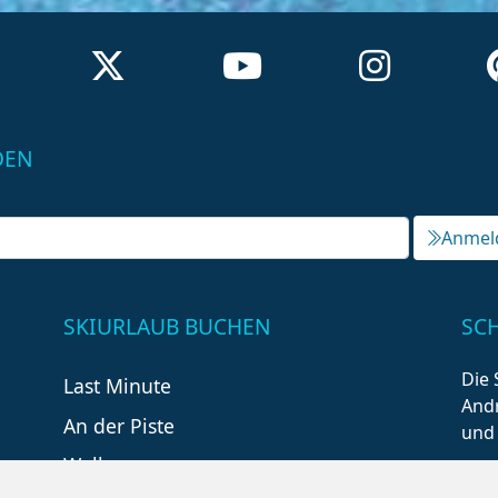
DEN
Anmel
SKIURLAUB BUCHEN
SC
Die 
Last Minute
Andr
An der Piste
und
Wellness