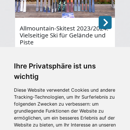
Allmountain-Skitest 2023/2024:
He
Vielseitige Ski für Gelände und
20
Piste
27.1
Die
27.10.2023
202
Die besten Allmountain-Skimodelle
für
2023/2024 im Test. Welcher ist der beste Ski
Ihre Privatsphäre ist uns
für jeden Tag?
wichtig
Diese Website verwendet Cookies und andere
Tracking-Technologien, um Ihr Surferlebnis zu
folgenden Zwecken zu verbessern:
um
grundlegende Funktionen der Website zu
ermöglichen
,
um ein besseres Erlebnis auf der
Website zu bieten
,
um Ihr Interesse an unseren