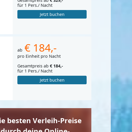
Gesamtpreis ab
€ 329,-
für 1 Pers./ Nacht
Jetzt buchen
€ 184,-
ab
pro Einheit pro Nacht
Gesamtpreis ab
€ 184,-
für 1 Pers./ Nacht
Jetzt buchen
die besten Verleih-Preise
 durch deine Online-