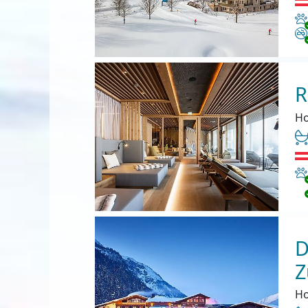
Ha
Ni
R
Ho
Ha
D
Z
Ho