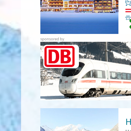
Ha
sponsored by
H