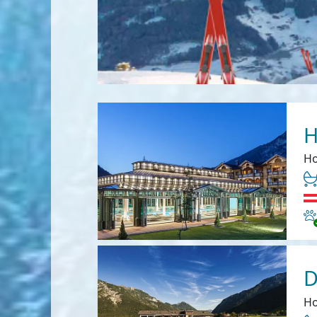
H
Ho
Ha
D
Ho