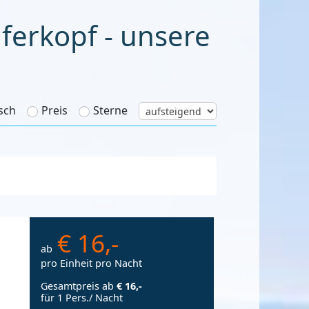
erkopf - unsere
sch
Preis
Sterne
€ 16,-
ab
pro Einheit pro Nacht
Gesamtpreis ab
€ 16,-
für 1 Pers./ Nacht