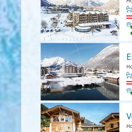
Ho
Ha
E
Ho
Ha
V
Ho