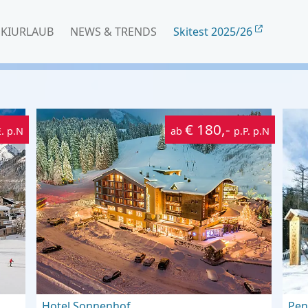
SKIURLAUB
NEWS & TRENDS
Skitest 2025/26
€ 180,-
E. p.N
ab
p.P. p.N
Hotel Sonnenhof
Pen