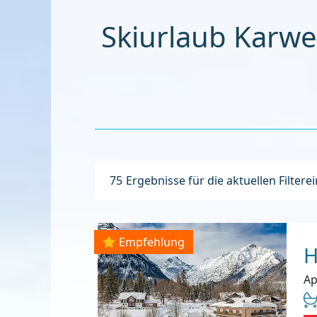
Skiurlaub Karw
75
Ergebnisse für die aktuellen Filtere
Empfehlung
H
Ap