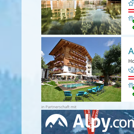
Ha
A
Ho
Ha
in Partnerschaft mit