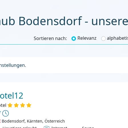
kiurla
Relevanz
alphabeti
Sortieren nach:
instellungen.
otel12
tel
Bodensdorf, Kärnten, Österreich
ustiere erlaubt
Internet