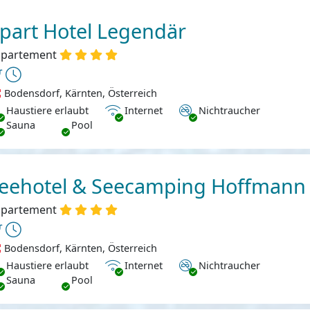
part Hotel Legendär
partement
Bodensdorf, Kärnten, Österreich
ustiere erlaubt
Internet
Nichtraucher
Haustiere erlaubt
Internet
Nichtraucher
Sauna
Pool
eehotel & Seecamping Hoffmann
partement
Bodensdorf, Kärnten, Österreich
ustiere erlaubt
Internet
Nichtraucher
Haustiere erlaubt
Internet
Nichtraucher
Sauna
Pool