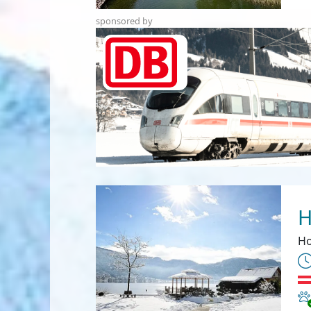
sponsored by
H
Ho
Ha