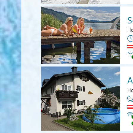
S
Ho
In
A
Ho
Ha