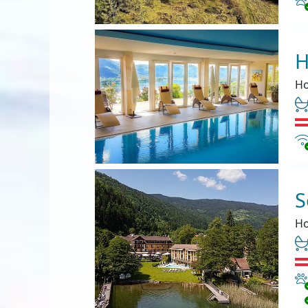
H
Ho
In
S
Ho
Ha