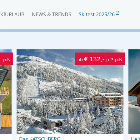
SKIURLAUB
NEWS & TRENDS
Skitest 2025/26
€ 132,-
E. p.N
ab
p.P. p.N
Das KATSCHBERG
Hei