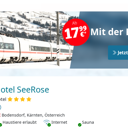
Mit der 
Jetz
otel SeeRose
tel
Bodensdorf, Kärnten, Österreich
ustiere erlaubt
Internet
Haustiere erlaubt
Internet
Sauna