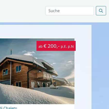
€ 200,-
ab
p.E. p.N
di Chalets