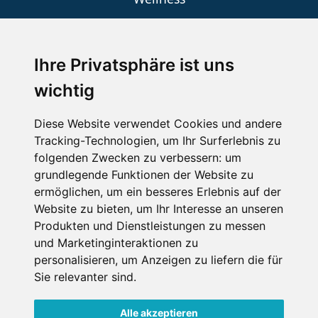
Ihre Privatsphäre ist uns
SCHNEEHÖHEN SKI APP
wichtig
Die Schneehoehen Ski APP für iOS und Android - Ein
Muss für alle Wintersportler und Schneefreaks!
Diese Website verwendet Cookies und andere
Tracking-Technologien, um Ihr Surferlebnis zu
folgenden Zwecken zu verbessern:
um
grundlegende Funktionen der Website zu
ermöglichen
,
um ein besseres Erlebnis auf der
Website zu bieten
,
um Ihr Interesse an unseren
Produkten und Dienstleistungen zu messen
und Marketinginteraktionen zu
personalisieren
,
um Anzeigen zu liefern die für
Impressum
Datenschutz
Sie relevanter sind
.
Nutzungsbedingungen
Kontakt
Partner
Portale
FAQ
Newsletter
Mediadaten
Alle akzeptieren