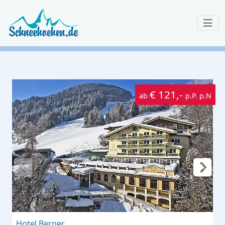
€ 121,-
ab
p.P. p.N
Hotel Berner