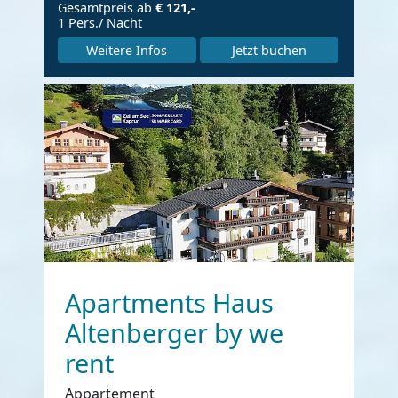
Gesamtpreis ab
€ 121,-
1 Pers./ Nacht
Weitere Infos
Jetzt buchen
Apartments Haus
Altenberger by we
rent
Appartement