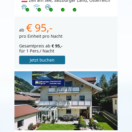
Zell am See, Salzburger Land, Österreich
Haustiere erlaubt
Internet
Nichtraucher
€ 95,-
ab
pro Einheit pro Nacht
Gesamtpreis ab
€ 95,-
für 1 Pers./ Nacht
Jetzt buchen