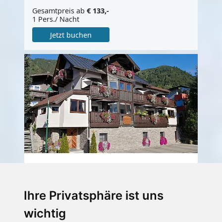
Gesamtpreis ab
€ 133,-
1 Pers./ Nacht
Jetzt buchen
Haus Ditzer "Villa
Theresia"
Ihre Privatsphäre ist uns
Appartement
wichtig