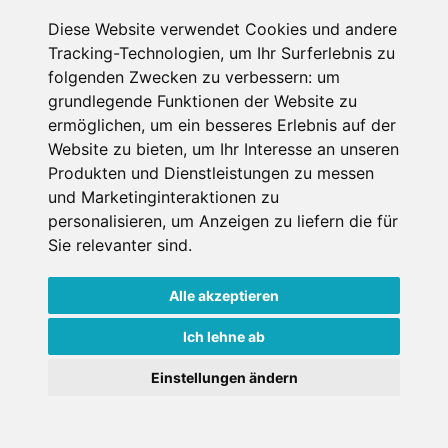
Diese Website verwendet Cookies und andere
Zell am See, Salzburger Land, Österreich
Internet
Nichtraucher
Tracking-Technologien, um Ihr Surferlebnis zu
folgenden Zwecken zu verbessern:
um
grundlegende Funktionen der Website zu
€ 136,-
ermöglichen
,
um ein besseres Erlebnis auf der
ab
Website zu bieten
,
um Ihr Interesse an unseren
pro Einheit pro Nacht
Produkten und Dienstleistungen zu messen
Gesamtpreis ab
€ 136,-
und Marketinginteraktionen zu
für 1 Pers./ Nacht
personalisieren
,
um Anzeigen zu liefern die für
Jetzt buchen
Sie relevanter sind
.
Alle akzeptieren
Ich lehne ab
×
Einstellungen ändern
Goldener Herbst in den Alpen
- Angebote vergleichen
& die Natur genießen!
Jetzt Angebote entdecken!