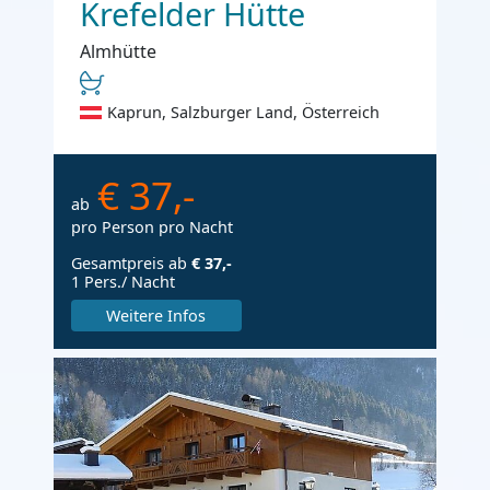
Krefelder Hütte
Almhütte
Kaprun, Salzburger Land, Österreich
€ 37,-
ab
pro Person pro Nacht
Gesamtpreis ab
€ 37,-
1 Pers./ Nacht
Weitere Infos