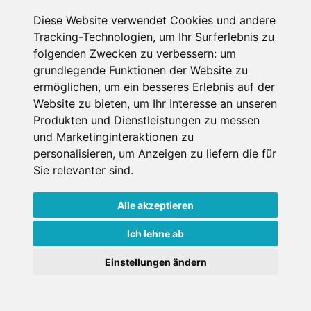
Diese Website verwendet Cookies und andere
Die Schneehoehen Ski APP für iOS und Android - Ein
Tracking-Technologien, um Ihr Surferlebnis zu
Muss für alle Wintersportler und Schneefreaks!
folgenden Zwecken zu verbessern:
um
grundlegende Funktionen der Website zu
ermöglichen
,
um ein besseres Erlebnis auf der
Website zu bieten
,
um Ihr Interesse an unseren
Produkten und Dienstleistungen zu messen
und Marketinginteraktionen zu
personalisieren
,
um Anzeigen zu liefern die für
Sie relevanter sind
.
Impressum
Datenschutz
Nutzungsbedingungen
Kontakt
Partner
Alle akzeptieren
Portale
FAQ
Newsletter
Mediadaten
Ich lehne ab
Copyright ©
2026 Schneemenschen GmbH
×
Einstellungen ändern
Goldener Herbst in den Alpen
- Angebote vergleichen
& die Natur genießen!
Jetzt Angebote entdecken!