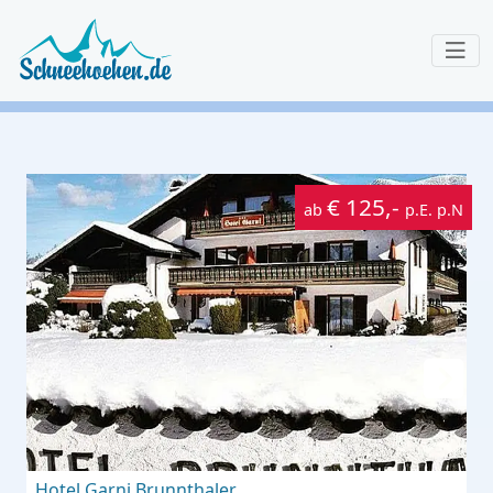
€ 125,-
ab
p.E. p.N
Hotel Garni Brunnthaler