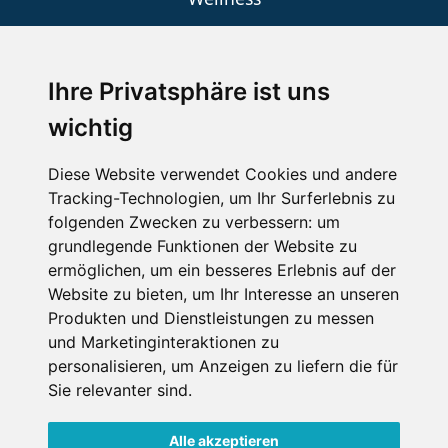
Ihre Privatsphäre ist uns
SCHNEEHÖHEN SKI APP
wichtig
Die Schneehoehen Ski APP für iOS und Android - Ein
Muss für alle Wintersportler und Schneefreaks!
Diese Website verwendet Cookies und andere
Tracking-Technologien, um Ihr Surferlebnis zu
folgenden Zwecken zu verbessern:
um
grundlegende Funktionen der Website zu
ermöglichen
,
um ein besseres Erlebnis auf der
Website zu bieten
,
um Ihr Interesse an unseren
Produkten und Dienstleistungen zu messen
und Marketinginteraktionen zu
personalisieren
,
um Anzeigen zu liefern die für
Impressum
Datenschutz
Sie relevanter sind
.
Nutzungsbedingungen
Kontakt
Partner
Portale
FAQ
Newsletter
Mediadaten
Alle akzeptieren