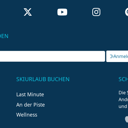
DEN
Anmel
SKIURLAUB BUCHEN
SC
Die 
Last Minute
Andr
An der Piste
und
Wellness