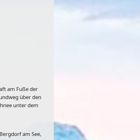
aft am Fuße der
 Rundweg über den
chnee unter dem
e Bergdorf am See,