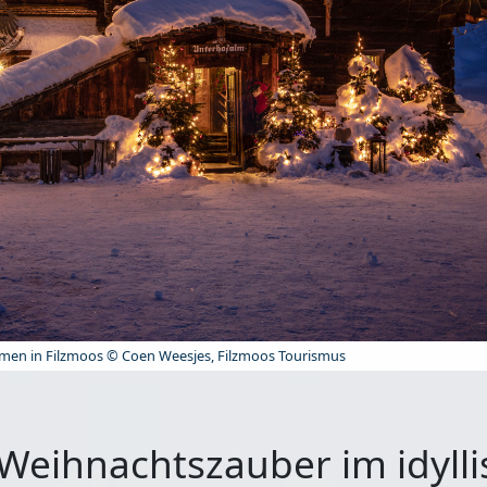
lmen in Filzmoos © Coen Weesjes, Filzmoos Tourismus
 Weihnachtszauber im idyll