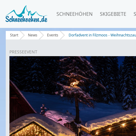
SCHNEEHÖHEN
SKIGEBIETE
Start
News
Events
Dorfadvent in Filzmoos - Weihnachtszau
PRESSE
EVENT