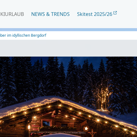
SKIURLAUB
NEWS & TRENDS
Skitest 2025/26
ber im idyllischen Bergdorf