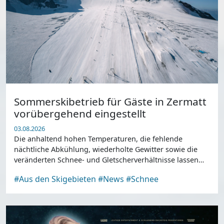
Sommerskibetrieb für Gäste in Zermatt
vorübergehend eingestellt
03.08.2026
Die anhaltend hohen Temperaturen, die fehlende
nächtliche Abkühlung, wiederholte Gewitter sowie die
veränderten Schnee- und Gletscherverhältnisse lassen
einen sicheren und qualitativ hochwertigen Skibetrieb
#Aus den Skigebieten
#News
#Schnee
für Gäste derzeit nicht mehr zu.