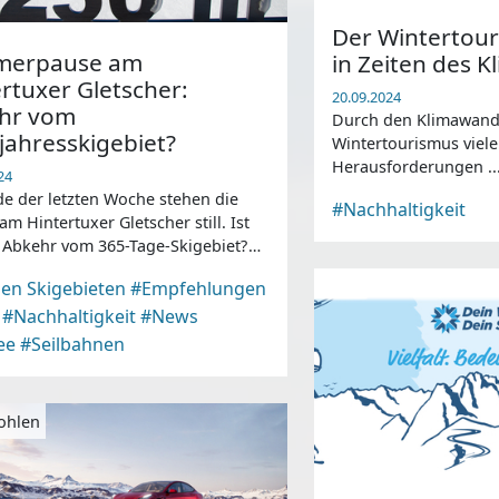
Der Wintertouri
erpause am
in Zeiten des 
rtuxer Gletscher:
20.09.2024
hr vom
Durch den Klimawande
jahresskigebiet?
Wintertourismus viele
Herausforderungen ..
24
de der letzten Woche stehen die
#Nachhaltigkeit
 am Hintertuxer Gletscher still. Ist
 Abkehr vom 365-Tage-Skigebiet?
en nachgefragt ...
en Skigebieten
#Empfehlungen
#Nachhaltigkeit
#News
ee
#Seilbahnen
ohlen