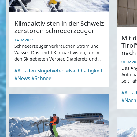
Klimaaktivisten in der Schweiz
zerstören Schneeerzeuger
Mit d
14.02.2023
Tirol
Schneeerzeuger verbrauchen Strom und
nach
Wasser. Das reicht Klimaaktivisten, um in
den Skigebieten Verbier, Diablerets und
01.02.20
Villars Anlagen schwer zu beschädigen ...
Das Ang
#Aus den Skigebieten
#Nachhaltigkeit
Auto na
#News
#Schnee
Seit Fa
direkte
#Aus d
Arlberg
#Nachh