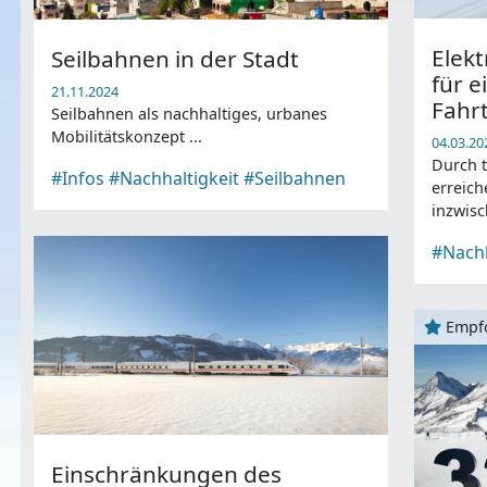
Elekt
Seilbahnen in der Stadt
für e
21.11.2024
Fahrt
Seilbahnen als nachhaltiges, urbanes
Mobilitätskonzept ...
04.03.20
Durch t
#Infos
#Nachhaltigkeit
#Seilbahnen
erreic
inzwisc
Leistun
#Nachh
Winterr
Empf
Einschränkungen des