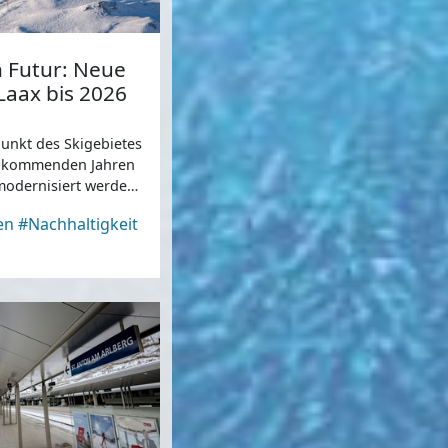
 Futur: Neue
Laax bis 2026
unkt des Skigebietes
en kommenden Jahren
 modernisiert werden
en
#Nachhaltigkeit