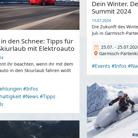
Dein Winter. De
Summit 2024
15.07.2024
Die Zukunft des Winte
Juli in Garmisch-Parten
 in den Schnee: Tipps für
kiurlaub mit Elektroauto
25.07. - 25.07.202
Garmisch-Partenk
24
nt ihr beachten, wenn ihr mit dem
#Events
#Infos
#Nac
auto in den Skiurlaub fahren wollt
ehlungen
#Infos
altigkeit
#News
#Tipps
ds