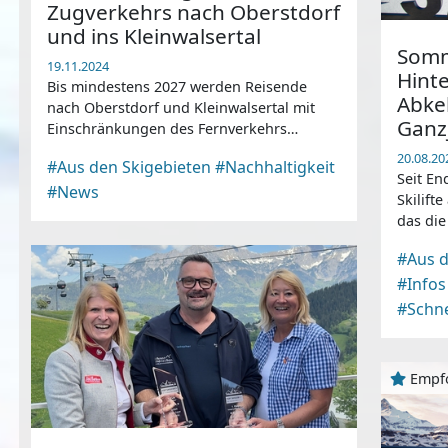
Zugverkehrs nach Oberstdorf
und ins Kleinwalsertal
Somm
19.11.2024
Hinte
Bis mindestens 2027 werden Reisende
Abke
nach Oberstdorf und Kleinwalsertal mit
Ganz
Einschränkungen des Fernverkehrs
rechnen müssen.
20.08.20
#Aus den Skigebieten
#Nachhaltigkeit
Seit En
#News
Skilifte
das die
Wir hab
#Aus d
#Infos
#Schn
Empf