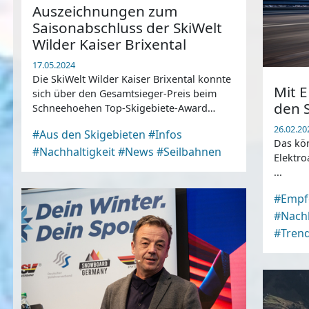
Auszeichnungen zum
Saisonabschluss der SkiWelt
Wilder Kaiser Brixental
17.05.2024
Die SkiWelt Wilder Kaiser Brixental konnte
Mit E
sich über den Gesamtsieger-Preis beim
den S
Schneehoehen Top-Skigebiete-Award
freuen ...
26.02.20
#Aus den Skigebieten
#Infos
Das kön
#Nachhaltigkeit
#News
#Seilbahnen
Elektro
...
#Empf
#Nachh
#Tren