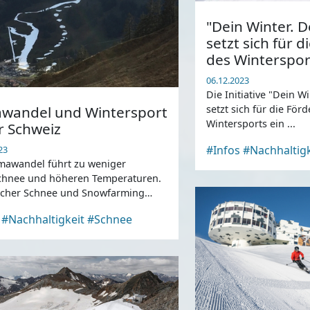
"Dein Winter. D
setzt sich für 
des Winterspor
06.12.2023
Die Initiative "Dein W
awandel und Wintersport
setzt sich für die För
Wintersports ein ...
r Schweiz
#Infos
#Nachhaltigk
23
mawandel führt zu weniger
chnee und höheren Temperaturen.
scher Schnee und Snowfarming
 stoßen aber auch an Grenzen.
#Nachhaltigkeit
#Schnee