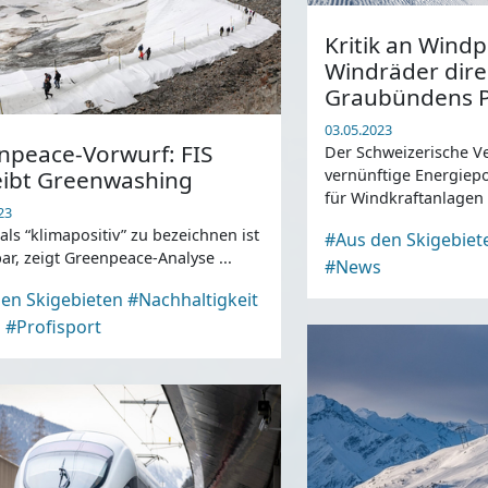
Kritik an Wind
Windräder dire
Graubündens P
03.05.2023
npeace-Vorwurf: FIS
Der Schweizerische V
eibt Greenwashing
vernünftige Energiepol
für Windkraftanlagen 
23
von Graubünden ...
 als “klimapositiv” zu bezeichnen ist
#Aus den Skigebiet
ar, zeigt Greenpeace-Analyse ...
#News
en Skigebieten
#Nachhaltigkeit
s
#Profisport