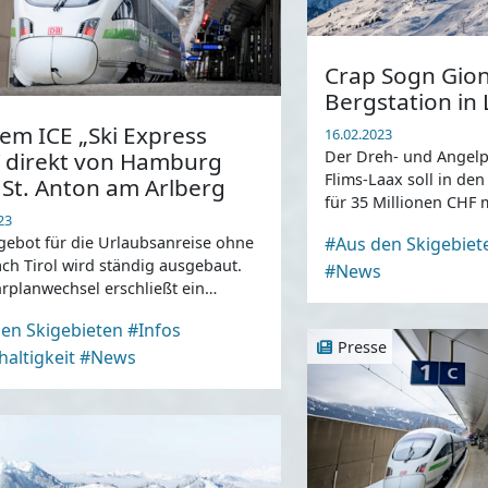
Crap Sogn Gion
Bergstation in 
em ICE „Ski Express
16.02.2023
“ direkt von Hamburg
Der Dreh- und Angelp
Flims-Laax soll in d
 St. Anton am Arlberg
für 35 Millionen CHF
23
...
ebot für die Urlaubsanreise ohne
#Aus den Skigebiet
ch Tirol wird ständig ausgebaut.
#News
hrplanwechsel erschließt ein
r ICE aus Hamburg auch die
en Skigebieten
#Infos
region .
Presse
altigkeit
#News