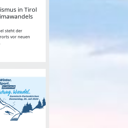
smus in Tirol
Klimawandels
l steht der
rorts vor neuen
.