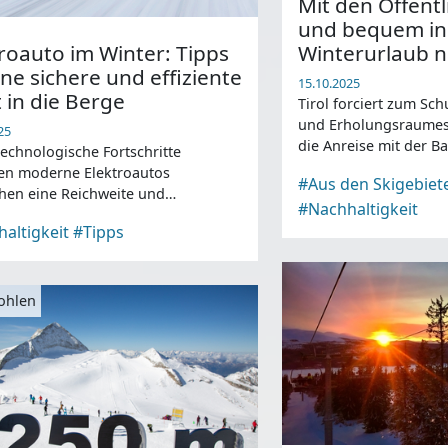
Mit den Öffentl
und bequem in
roauto im Winter: Tipps
Winterurlaub n
ine sichere und effiziente
15.10.2025
 in die Berge
Tirol forciert zum Sch
und Erholungsraumes 
25
die Anreise mit der Ba
echnologische Fortschritte
hen moderne Elektroautos
#Aus den Skigebiet
hen eine Reichweite und
#Nachhaltigkeit
gsfähigkeit, die sie auch für
altigkeit
#Tipps
eisende interessant macht ...
ohlen