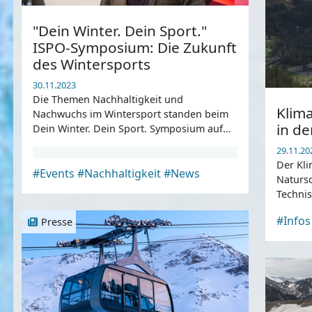
"Dein Winter. Dein Sport."
ISPO-Symposium: Die Zukunft
des Wintersports
30.11.2023
Die Themen Nachhaltigkeit und
Klim
Nachwuchs im Wintersport standen beim
in de
Dein Winter. Dein Sport. Symposium auf
der ISPO in München im Fokus der
29.11.20
Diskussionen ...
Der Kli
#Events
#Nachhaltigkeit
#News
Naturs
Techni
helfen,
#Infos
Presse