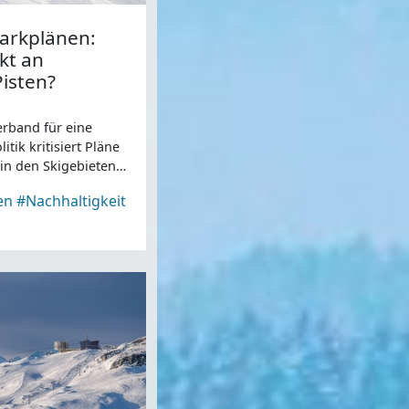
parkplänen:
kt an
isten?
erband für eine
itik kritisiert Pläne
in den Skigebieten
en
#Nachhaltigkeit