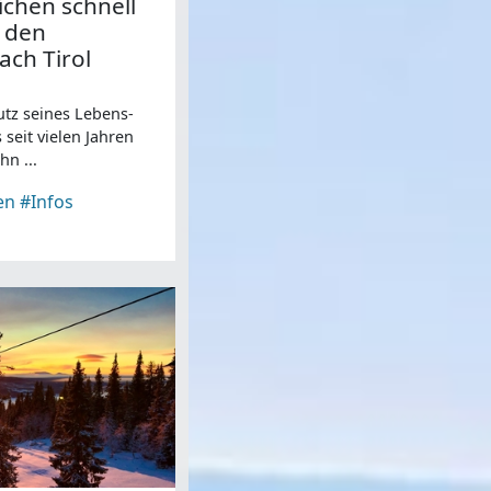
ichen schnell
 den
ach Tirol
utz seines Lebens-
seit vielen Jahren
hn ...
en
#Infos