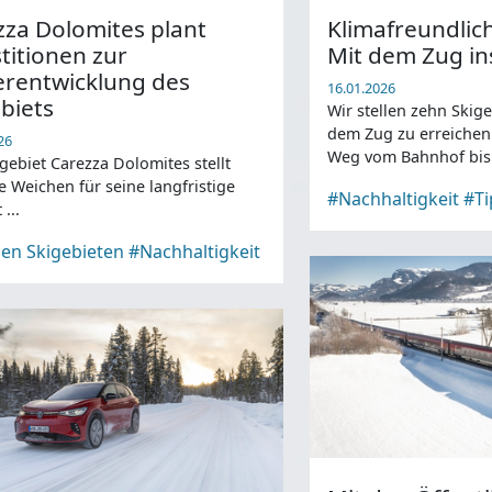
zza Dolomites plant
Klimafreundlich
titionen zur
Mit dem Zug in
erentwicklung des
16.01.2026
biets
Wir stellen zehn Skige
dem Zug zu erreichen
26
Weg vom Bahnhof bis 
gebiet Carezza Dolomites stellt
Skigebiet kurz ist.
e Weichen für seine langfristige
#Nachhaltigkeit
#Ti
...
en Skigebieten
#Nachhaltigkeit