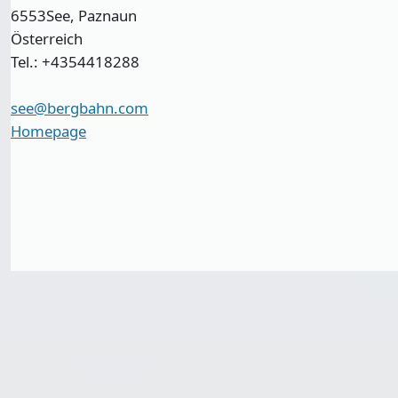
6553
See, Paznaun
Österreich
Tel.: +4354418288
see@bergbahn.com
Homepage