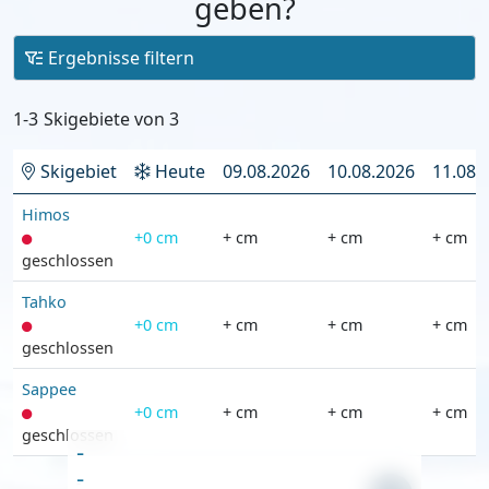
geben?
Ergebnisse filtern
1-3
Skigebiete von
3
Skigebiet
Heute
09.08.2026
10.08.2026
11.08.
Himos
+0 cm
+ cm
+ cm
+ cm
geschlossen
Tahko
+0 cm
+ cm
+ cm
+ cm
geschlossen
Sappee
+0 cm
+ cm
+ cm
+ cm
geschlossen
-
-
-