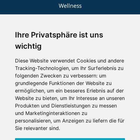
Wellness
Ihre Privatsphäre ist uns
SCHNEEHÖHEN SKI APP
wichtig
Die Schneehoehen Ski APP für iOS und Android - Ein
Muss für alle Wintersportler und Schneefreaks!
Diese Website verwendet Cookies und andere
Tracking-Technologien, um Ihr Surferlebnis zu
folgenden Zwecken zu verbessern:
um
grundlegende Funktionen der Website zu
ermöglichen
,
um ein besseres Erlebnis auf der
Website zu bieten
,
um Ihr Interesse an unseren
Produkten und Dienstleistungen zu messen
und Marketinginteraktionen zu
personalisieren
,
um Anzeigen zu liefern die für
Impressum
Datenschutz
Sie relevanter sind
.
Nutzungsbedingungen
Kontakt
Partner
Portale
FAQ
Newsletter
Mediadaten