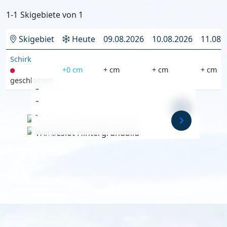
1-1
Skigebiete von
1
Skigebiet
Heute
09.08.2026
10.08.2026
11.08.
Schirk
+0 cm
+ cm
+ cm
+ cm
geschlossen
-
-
-
-
Anzeige
Anzeige