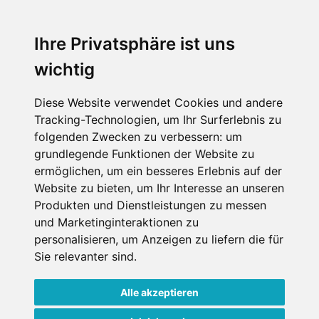
An der Piste
Wellness
Ihre Privatsphäre ist uns
wichtig
SCHNEEHÖHEN SKI APP
Diese Website verwendet Cookies und andere
Tracking-Technologien, um Ihr Surferlebnis zu
Die Schneehoehen Ski APP für iOS und Android - Ein
folgenden Zwecken zu verbessern:
um
Muss für alle Wintersportler und Schneefreaks!
grundlegende Funktionen der Website zu
ermöglichen
,
um ein besseres Erlebnis auf der
Website zu bieten
,
um Ihr Interesse an unseren
Produkten und Dienstleistungen zu messen
und Marketinginteraktionen zu
personalisieren
,
um Anzeigen zu liefern die für
Sie relevanter sind
.
Alle akzeptieren
Impressum
Datenschutz