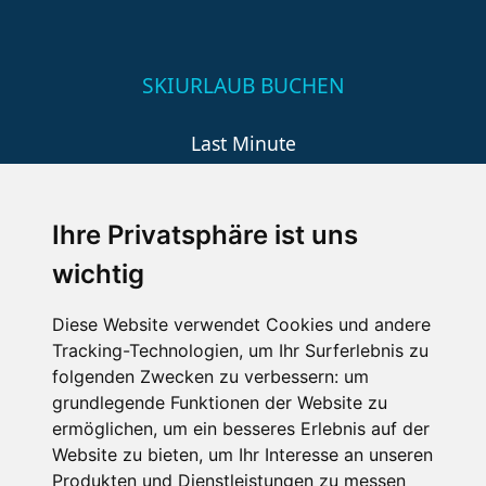
SKIURLAUB BUCHEN
Last Minute
An der Piste
Wellness
Ihre Privatsphäre ist uns
wichtig
SCHNEEHÖHEN SKI APP
Diese Website verwendet Cookies und andere
Tracking-Technologien, um Ihr Surferlebnis zu
Die Schneehoehen Ski APP für iOS und Android - Ein
folgenden Zwecken zu verbessern:
um
Muss für alle Wintersportler und Schneefreaks!
grundlegende Funktionen der Website zu
ermöglichen
,
um ein besseres Erlebnis auf der
Website zu bieten
,
um Ihr Interesse an unseren
Produkten und Dienstleistungen zu messen