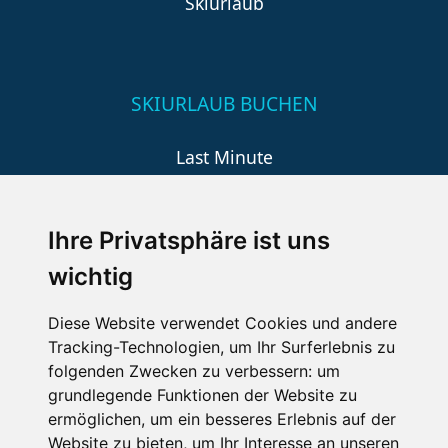
Skiurlaub
SKIURLAUB BUCHEN
Last Minute
An der Piste
Wellness
Ihre Privatsphäre ist uns
wichtig
SCHNEEHÖHEN SKI APP
Diese Website verwendet Cookies und andere
Tracking-Technologien, um Ihr Surferlebnis zu
Die Schneehoehen Ski APP für iOS und Android - Ein
folgenden Zwecken zu verbessern:
um
Muss für alle Wintersportler und Schneefreaks!
grundlegende Funktionen der Website zu
ermöglichen
,
um ein besseres Erlebnis auf der
Website zu bieten
,
um Ihr Interesse an unseren