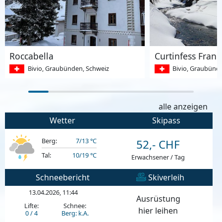
Roccabella
Curtinfess Frank
Bivio, Graubünden, Schweiz
Bivio, Graubünd
alle anzeigen
Wetter
Skipass
Berg:
7/13 °C
52,- CHF
Tal:
10/19 °C
Erwachsener / Tag
Schneebericht
Skiverleih
13.04.2026, 11:44
Ausrüstung
Lifte:
Schnee:
hier leihen
0 / 4
Berg: k.A.