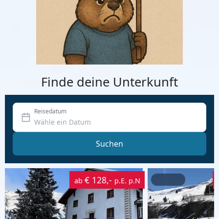
Finde deine Unterkunft
Reisedatum
Suchen
€ 128,-
ab
p.E. p.N