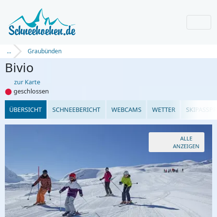
...
Graubünden
Bivio
zur Karte
⬤
geschlossen
ÜBERSICHT
SCHNEEBERICHT
WEBCAMS
WETTER
SKIPASSPR
ALLE
ANZEIGEN