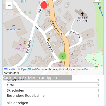
−
2
Leaflet
|
©
OpenStreetMap
contributors, ©
OSM
,
OpenSnowMap
contributors
Karte zum Aktivieren antippen
Skiverleihe
1
Orte
1
Skischulen
1
Besondere Rodelbahnen
1
alle anzeigen