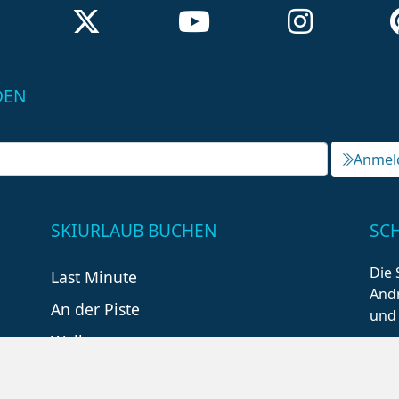
DEN
Anmel
SKIURLAUB BUCHEN
SC
Die 
Last Minute
Andr
An der Piste
und
Wellness