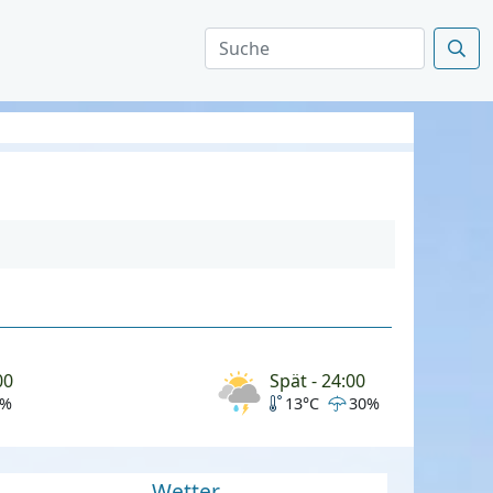
00
Spät - 24:00
0%
13°C
30%
Wetter