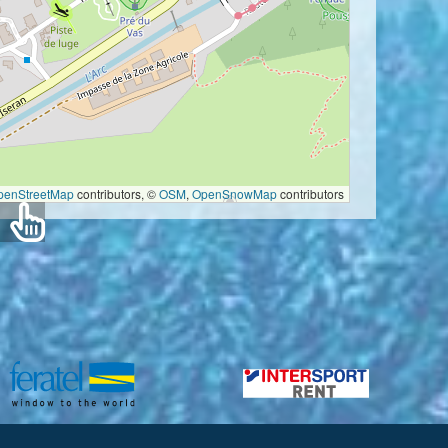
penStreetMap
contributors, ©
OSM
,
OpenSnowMap
contributors