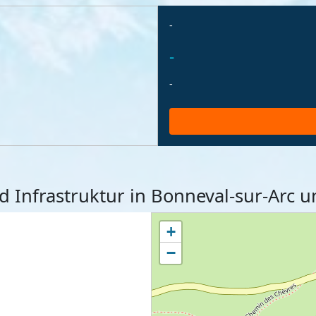
-
-
-
nd Infrastruktur in Bonneval-sur-Ar
+
−