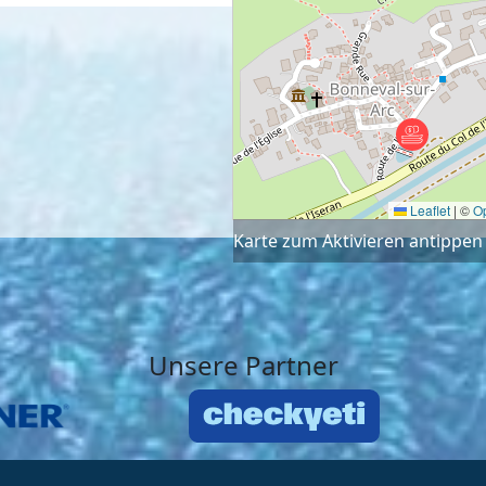
Leaflet
|
©
O
Karte zum Aktivieren antippen
Unsere Partner