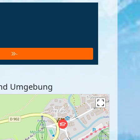
-
c und Umgebung