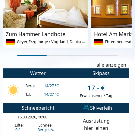
Zum Hammer Landhotel
Hotel Am Markt
Geyer, Erzgebirge / Vogtland, Deutschland
Ehrenfriedersdorf, Erzge
alle anzeigen
Wetter
Skipass
Berg:
14/27 °C
17,- €
Tal:
14/27 °C
Erwachsener / Tag
Schneebericht
Skiverleih
16.03.2026, 10:08
Ausrüstung
Lifte:
Schnee:
hier leihen
0 / 1
Berg: k.A.