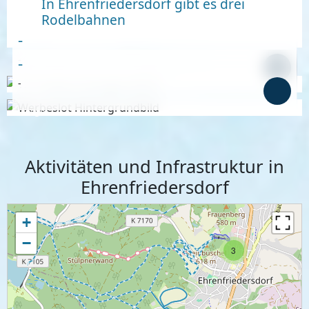
In Ehrenfriedersdorf gibt es drei
Rodelbahnen
-
-
-
-
Anzeige
Anzeige
Aktivitäten und Infrastruktur in
Ehrenfriedersdorf
+
−
3