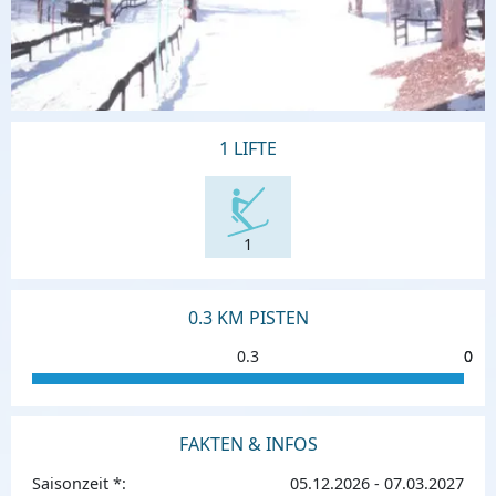
1 LIFTE
1
0.3 KM PISTEN
0.3
0
0
FAKTEN & INFOS
Saisonzeit *:
05.12.2026 - 07.03.2027