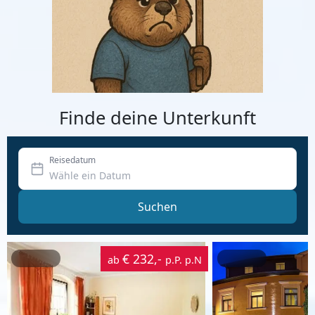
Finde deine Unterkunft
Reisedatum
Suchen
€ 232,-
ab
p.P. p.N