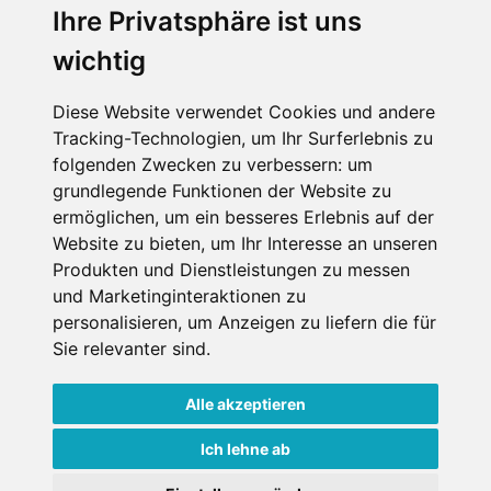
Wellness
Ihre Privatsphäre ist uns
wichtig
SCHNEEHÖHEN SKI APP
Diese Website verwendet Cookies und andere
Tracking-Technologien, um Ihr Surferlebnis zu
Die Schneehoehen Ski APP für iOS und Android - Ein
folgenden Zwecken zu verbessern:
um
Muss für alle Wintersportler und Schneefreaks!
grundlegende Funktionen der Website zu
ermöglichen
,
um ein besseres Erlebnis auf der
Website zu bieten
,
um Ihr Interesse an unseren
Produkten und Dienstleistungen zu messen
und Marketinginteraktionen zu
personalisieren
,
um Anzeigen zu liefern die für
Sie relevanter sind
.
Alle akzeptieren
Impressum
Datenschutz
Nutzungsbedingungen
Kontakt
Partner
Ich lehne ab
Portale
FAQ
Newsletter
Mediadaten