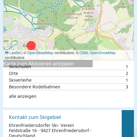
Leaflet
|
©
OpenStreetMap
contributors, ©
OSM
,
OpenSnowMap
contributors
Karte zum Aktivieren antippen
Skischulen
1
Orte
2
Skiverleihe
1
Besondere Rodelbahnen
3
alle anzeigen
Kontakt zum Skigebiet
Ehrenfriedersdorfer Ski- Verein
Feldstraße 16 - 9427 Ehrenfriedersdorf -
Deutschland