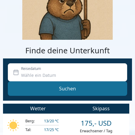
Finde deine Unterkunft
Reisedatum
Suchen
Wetter
Skipass
Berg:
13/20 °C
175,- USD
Tal:
17/25 °C
Erwachsener / Tag