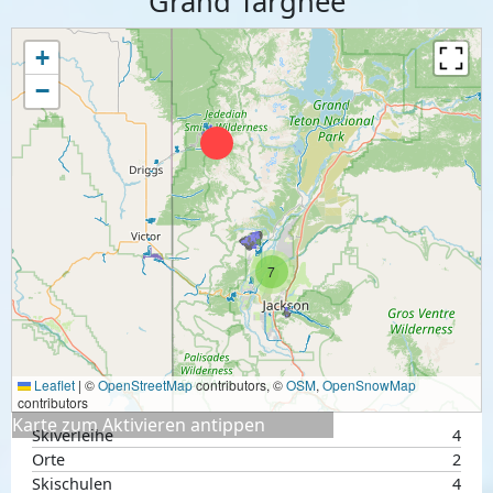
Grand Targhee
+
−
7
Leaflet
|
©
OpenStreetMap
contributors, ©
OSM
,
OpenSnowMap
contributors
Karte zum Aktivieren antippen
Skiverleihe
4
Orte
2
Skischulen
4