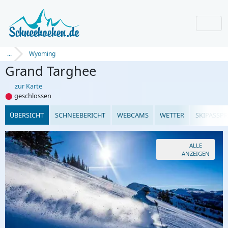
...
Wyoming
Grand Targhee
zur Karte
⬤
geschlossen
ÜBERSICHT
SCHNEEBERICHT
WEBCAMS
WETTER
SKIPASSPR
ALLE
ANZEIGEN