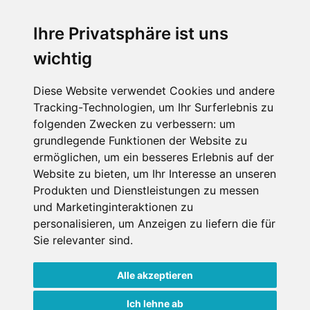
An der Piste
Wellness
Ihre Privatsphäre ist uns
wichtig
SCHNEEHÖHEN SKI APP
Diese Website verwendet Cookies und andere
Tracking-Technologien, um Ihr Surferlebnis zu
Die Schneehoehen Ski APP für iOS und Android - Ein
folgenden Zwecken zu verbessern:
um
Muss für alle Wintersportler und Schneefreaks!
grundlegende Funktionen der Website zu
ermöglichen
,
um ein besseres Erlebnis auf der
Website zu bieten
,
um Ihr Interesse an unseren
Produkten und Dienstleistungen zu messen
und Marketinginteraktionen zu
personalisieren
,
um Anzeigen zu liefern die für
Sie relevanter sind
.
Alle akzeptieren
Impressum
Datenschutz
Nutzungsbedingungen
Kontakt
Partner
Ich lehne ab