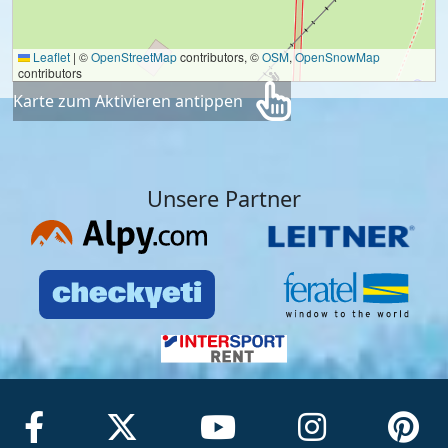
Leaflet
|
©
OpenStreetMap
contributors, ©
OSM
,
OpenSnowMap
contributors
Karte zum Aktivieren antippen
Unsere Partner