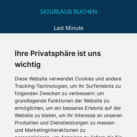
SKIURLAUB BUCHEN
Last Minute
An der Piste
Wellness
Ihre Privatsphäre ist uns
wichtig
SCHNEEHÖHEN SKI APP
Diese Website verwendet Cookies und andere
Tracking-Technologien, um Ihr Surferlebnis zu
Die Schneehoehen Ski APP für iOS und Android - Ein
folgenden Zwecken zu verbessern:
um
Muss für alle Wintersportler und Schneefreaks!
grundlegende Funktionen der Website zu
ermöglichen
,
um ein besseres Erlebnis auf der
Website zu bieten
,
um Ihr Interesse an unseren
Produkten und Dienstleistungen zu messen
und Marketinginteraktionen zu