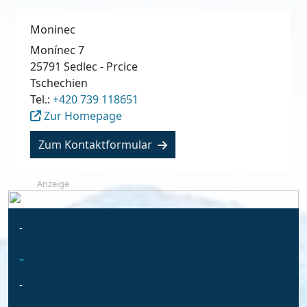
Moninec
Monínec 7
25791
Sedlec - Prcice
Tschechien
Tel.:
+420 739 118651
Zur Homepage
Zum Kontaktformular
Anzeige
-
-
-