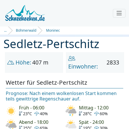
...
Böhmerwald
Moninec
Sedletz-Pertschitz
Höhe:
407 m
2833
Einwohner:
Wetter für Sedletz-Pertschitz
Prognose: Nach einem wolkenlosen Start kommen
teils gewittrige Regenschauer auf.
Früh - 06:00
Mittag - 12:00
23°C
40%
28°C
60%
Abend - 18:00
Spät - 24:00
25°C
65%
19°C
30%