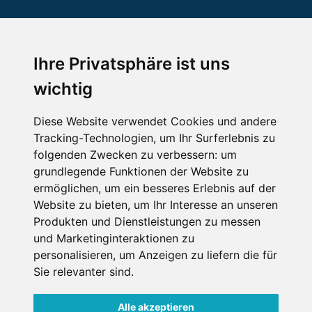
SCHNEEHÖHEN SKI APP
Ihre Privatsphäre ist uns
Die Schneehoehen Ski APP für iOS und Android - Ein
wichtig
Muss für alle Wintersportler und Schneefreaks!
Diese Website verwendet Cookies und andere
Tracking-Technologien, um Ihr Surferlebnis zu
folgenden Zwecken zu verbessern:
um
grundlegende Funktionen der Website zu
ermöglichen
,
um ein besseres Erlebnis auf der
Website zu bieten
,
um Ihr Interesse an unseren
Produkten und Dienstleistungen zu messen
Impressum
Datenschutz
und Marketinginteraktionen zu
Nutzungsbedingungen
Kontakt
Partner
personalisieren
,
um Anzeigen zu liefern die für
Portale
FAQ
Newsletter
Mediadaten
Sie relevanter sind
.
Copyright ©
2026 Schneemenschen GmbH
Alle akzeptieren