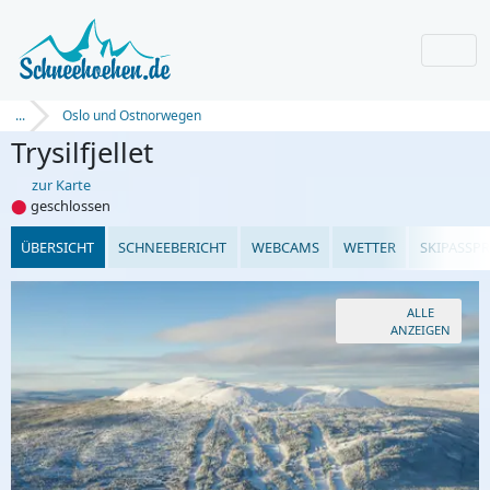
...
Oslo und Ostnorwegen
Trysilfjellet
zur Karte
⬤
geschlossen
ÜBERSICHT
SCHNEEBERICHT
WEBCAMS
WETTER
SKIPASSPR
ALLE
ANZEIGEN