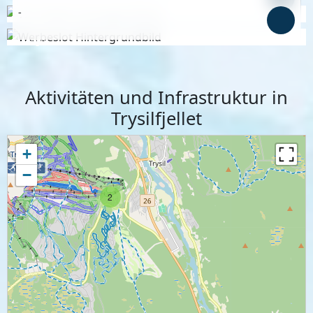
-
Anzeige
Anzeige
Aktivitäten und Infrastruktur in
Trysilfjellet
+
−
2