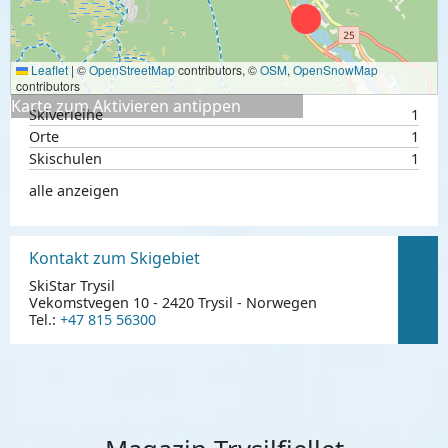
Leaflet
|
©
OpenStreetMap
contributors, ©
OSM
,
OpenSnowMap
contributors
Karte zum Aktivieren antippen
Skiverleihe
1
Orte
1
Skischulen
1
alle anzeigen
Kontakt zum Skigebiet
SkiStar Trysil
Vekomstvegen 10 - 2420 Trysil - Norwegen
Tel.:
+47 815 56300