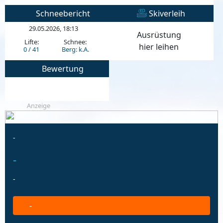
Schneebericht
Skiverleih
29.05.2026, 18:13
Ausrüstung
Lifte:
Schnee:
hier leihen
0 / 41
Berg: k.A.
Bewertung
Anzeige
-
-
-
-