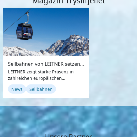
Magazin Trysilfjellet
Seilbahnen von LEITNER setzen in vielen Teilen Europas neue Impulse
LEITNER zeigt starke Präsenz in
zahlreichen europäischen
Skigebieten, unter anderem in
News
Seilbahnen
Norwegen, Finnland, Schweden und
in Frankreich ...
Unsere Partner