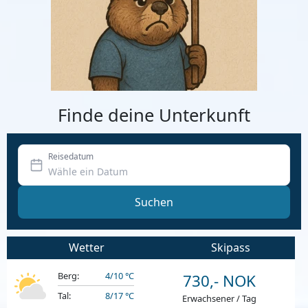
Finde deine Unterkunft
Reisedatum
Suchen
Wetter
Skipass
Berg:
4/10 °C
730,- NOK
Tal:
8/17 °C
Erwachsener / Tag