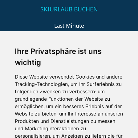
SKIURLAUB BUCHEN
Last Minute
An der Piste
Wellness
Ihre Privatsphäre ist uns
wichtig
SCHNEEHÖHEN SKI APP
Diese Website verwendet Cookies und andere
Tracking-Technologien, um Ihr Surferlebnis zu
Die Schneehoehen Ski APP für iOS und Android - Ein
folgenden Zwecken zu verbessern:
um
Muss für alle Wintersportler und Schneefreaks!
grundlegende Funktionen der Website zu
ermöglichen
,
um ein besseres Erlebnis auf der
Website zu bieten
,
um Ihr Interesse an unseren
Produkten und Dienstleistungen zu messen
und Marketinginteraktionen zu
personalisieren
,
um Anzeigen zu liefern die für