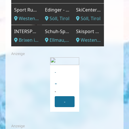
Sport Ruetz GmbH
Edinger - Sport und Mode
SkiCenter Stoll
Westendorf, Tirol
Söll, Tirol
Söll, Tirol
INTERSPORT - Direkt an der neuen Skiwelt Bahn
Schuh-Sport Günther
Skisport Hausberger R&A Betriebs GmbH
Brixen im Thale, Tirol
Ellmau, Tirol
Westendorf, Tirol
Anzeige
-
-
-
-
Anzeige