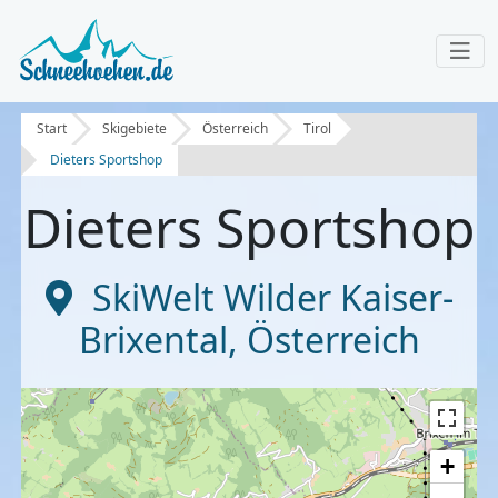
Start
Skigebiete
Österreich
Tirol
Dieters Sportshop
Dieters Sportshop
SkiWelt Wilder Kaiser-
Brixental
,
Österreich
+