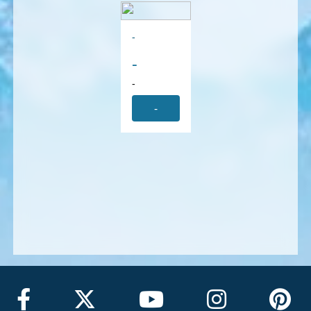
-
-
-
-