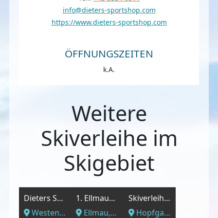
info@dieters-sportshop.com
https://www.dieters-sportshop.com
ÖFFNUNGSZEITEN
k.A.
Weitere
Skiverleihe im
Skigebiet
Dieters Sportshop
1. Ellmauer Ski- und Snowboardschule
Skiverleih Kurz
Westendorf, Tirol
Ellmau, Tirol
Hopfgarten im Brixental, Tirol