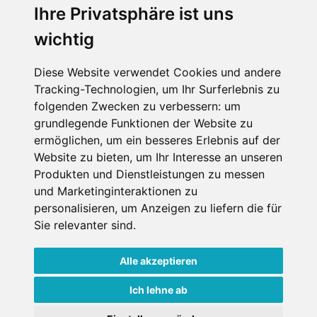
Ihre Privatsphäre ist uns
SCHNEEHÖHEN SKI APP
wichtig
Die Schneehoehen Ski APP für iOS und Android - Ein
Muss für alle Wintersportler und Schneefreaks!
Diese Website verwendet Cookies und andere
Tracking-Technologien, um Ihr Surferlebnis zu
folgenden Zwecken zu verbessern:
um
grundlegende Funktionen der Website zu
ermöglichen
,
um ein besseres Erlebnis auf der
Website zu bieten
,
um Ihr Interesse an unseren
Produkten und Dienstleistungen zu messen
und Marketinginteraktionen zu
personalisieren
,
um Anzeigen zu liefern die für
Impressum
Datenschutz
Sie relevanter sind
.
Nutzungsbedingungen
Kontakt
Partner
Portale
FAQ
Newsletter
Mediadaten
Alle akzeptieren
Copyright ©
2026 Schneemenschen GmbH
Ich lehne ab