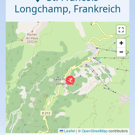
Longchamp
,
Frankreich
+
−
Leaflet
|
©
OpenStreetMap
contributors