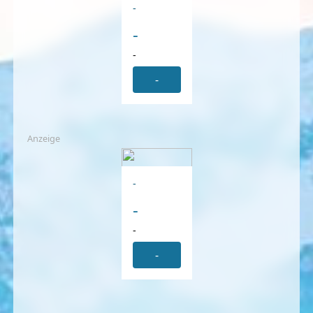
-
-
-
-
Anzeige
-
-
-
-