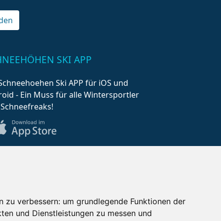
den
HNEEHÖHEN SKI APP
Schneehoehen Ski APP für iOS und
oid - Ein Muss für alle Wintersportler
 Schneefreaks!
n zu verbessern:
um grundlegende Funktionen der
kten und Dienstleistungen zu messen und
AQ
Newsletter
Mediadaten