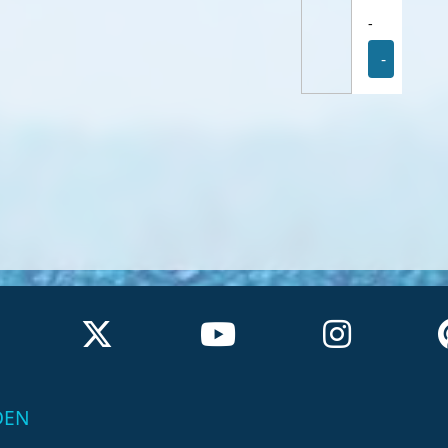
-
-
DEN