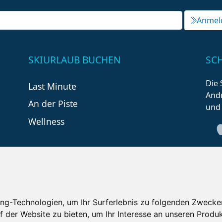
Anmel
SKIURLAUB BUCHEN
SC
Die 
Last Minute
Andr
An der Piste
und
Wellness
ng-Technologien, um Ihr Surferlebnis zu folgenden Zwecke
f der Website zu bieten
,
um Ihr Interesse an unseren Produ
tzungsbedingungen
Kontakt
Partner
Portale
F