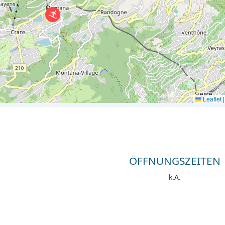
Leaflet
|
ÖFFNUNGSZEITEN
k.A.