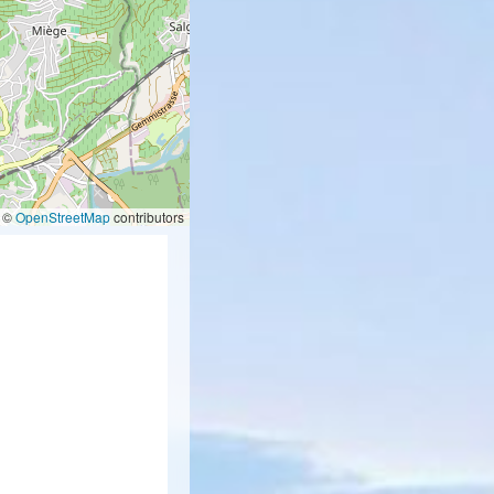
©
OpenStreetMap
contributors